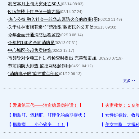
·
我省本月上旬火灾死亡50人
(02/14 08:03)
·
KTV与楼上住户仅一墙之隔
(02/14 07:24)
·
热心公益 融入社会—菲华志愿防火会的故事(图)
(02/13 11:49)
·
关于桂林市烟花爆竹“禁改限”致市民的公开信
(02/13 09:03)
·
今年全面开通消防远程监控
(02/13 08:14)
·
今年招140名合同消防员
(02/13 07:31)
·
中心城区今起售卖鞭炮
(02/12 12:17)
·
市领导对专项工作进行检查时提出 完善预案加...
(09/28 07:19)
·
节前消防大排查 监控网络起作用
(04/21 04:12)
·
“消防电子眼”监控重点部位
(01/22 06:13)
更多>>