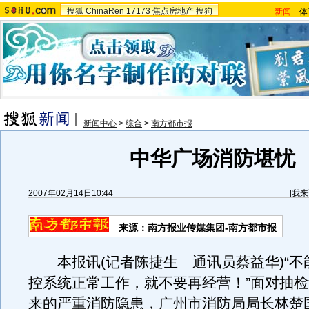
搜狐
ChinaRen
17173
焦点房地产
搜狗
新闻
-
体
新闻中心
>
综合
>
南方都市报
中华广场消防堪忧
2007年02月14日10:44
[
我来
来源：南方报业传媒集团-南方都市报
本报讯(记者陈捷生 通讯员蔡益华)“不
控系统正常工作，就不要再经营！”面对抽
来的严重消防隐患，广州市消防局局长林楚