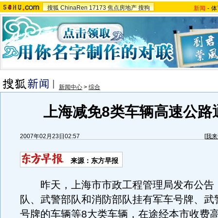
搜狐
ChinaRen
17173
焦点房地产
搜狗
新闻
-
体
新闻中心
>
综合
上海减免8类车辆高速公路
2007年02月23日02:57
[
我来
来源：东方早报
昨天，上海市市政工程管理局发布公告
队、武警部队和消防部队挂有军车号牌、武
号牌的车辆等8大类车辆，在途经本市收费