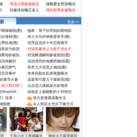
婚
·
周迅王艳婆媳相见
·
陆毅爱女照首曝光
折
·
刘嘉玲自曝正造人
·
陈好新男友被曝光
 后
更多>>
喂猕猴桃(图)
·
独家：章子怡带妈妈看电影
好身材(图)
·
佟大为马伊琍再度牵手(图)
秀性感(图)
·
倪萍赵忠祥十年后再携手
服装皆为租赁
·
刘涛富豪老公为家产求生子
颜乘地铁被拍
·
舒淇醉酒瞬间惨被抓拍(图)
做活体解剖
·
实拍漂亮的地摊西施(组图)
的暴烈脾气
·
世界九大罪恶之城(组图)
遇灵异事件
·
李孝利新欢私密视频曝光
成命案导火索
·
孟庭苇可爱儿子最新照(图)
：加入我们吧！
·
点击进入搜狐娱乐影视库
howGirl
·
游戏史上最般配的十对情侣
2》送票！
·
张元首透露戒毒生活
湘胎教
·
令人惊叹太空步下楼方式
密照
王菲小女儿李嫣曝光
酒井法子痛哭谢罪