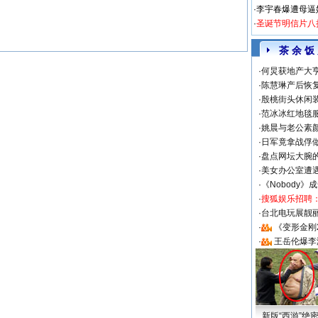
·
李宇春爆遭母逼
·
圣诞节明信片八
茶 余 饭
·
何炅获地产大亨
·
陈慧琳产后恢复
·
殷桃街头休闲装
·
范冰冰红地毯
·
姚晨与老公素
·
日军竟拿战俘
·
盘点网坛大腕
·
美女办公室遭
·
《Nobody》
·
搜狐娱乐招聘
·
台北电玩展靓丽S
·
《变形金刚
·
王岳伦爆李
新版“西游”绝