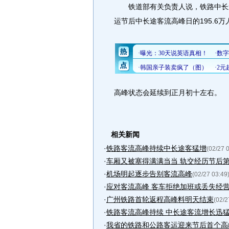
铁道部有关负责人说，铁路中长途
运节后中长途客流高峰日的195.6万
高峰状态会延续到正月初十左右。
相关新闻
·
铁路客流高峰持续中长途客猛增
(02/27 
·
车厢又被塞得满满当当 轨交经历节后第一
·
机场明起逐步告别客流高峰
(02/27 03:49
·
应对客流高峰 客车拒绝加班或丢失经
·
广州铁路首轮返程高峰料明天结束
(02/2
·
铁路客流高峰持续 中长途客流增长迅
·
我省的铁路和公路客运迎来节后首个高峰