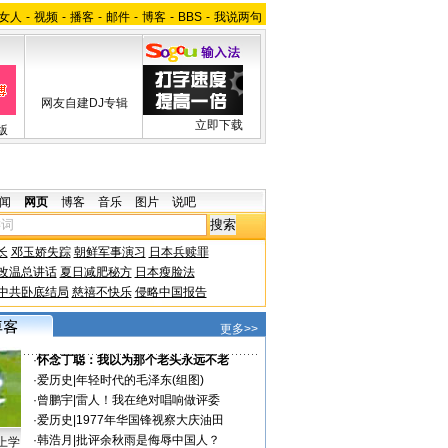
女人
-
视频
-
播客
-
邮件
-
博客
-
BBS
-
我说两句
网友自建DJ专辑
立即下载
版
闻
网页
博客
音乐
图片
说吧
长
邓玉娇失踪
朝鲜军事演习
日本兵赎罪
改温总讲话
夏日减肥秘方
日本瘦脸法
中共卧底结局
慈禧不快乐
侵略中国报告
更多>>
·
怀念丁聪：我以为那个老头永远不老
·
爱历史
|
年轻时代的毛泽东(组图)
·
曾鹏宇
|
雷人！我在绝对唱响做评委
·
爱历史
|
1977年华国锋视察大庆油田
·
韩浩月
|
批评余秋雨是侮辱中国人？
上学