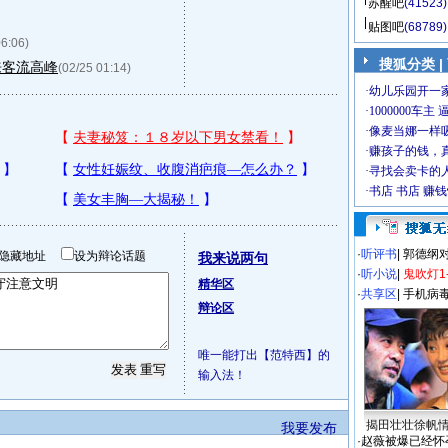
苏醒吧
(41523)
贴图吧
(68789)
06:06)
搜狐分类
|
来客流高峰
(02/25 01:14)
·
听评书
|
郭德纲
隐藏地址
设为辩论话题
我来说两句
·
听小说
|
鬼吹灯1
精华区
·
共享区
|
手机病
辩论区
唯一能打出【范特西】的
输入法！
揭田壮壮徐帆
我要发布
·
赵薇被爆已经怀