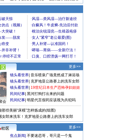
更多>>
镜头看世界
|
音乐喷泉广场竟然成了淋浴场
镜头看世界
|
克罗地亚公路赛上的洗车女郎
镜头看世界
|
19世纪日本生产恐怖孕妇娃娃
民间纪事
|
黑河打狗打出来的问题
民间纪事
|
明星代言假药应该视为共犯吗
聚会
秘那些美丽“床模”怎样炼成的(组图)
感女郎来洗车！克罗地亚公路赛上的洗车女郎
更多>>
焦点新闻
|
不要迷恋哥，哥只是一个鬼