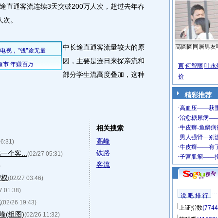
直通客流连续3天突破200万人次，超过去年春
人次。
中长途直通客流量较大的原
高圆圆同居男友
因，主要是连日来探亲流和
言
何智丽
叶永
部分学生流高度叠加，这种
价
精彩推荐
相关搜索
高峰
06:31)
铁路
个客...
(02/27 05:31)
客流
)
营权
(02/27 03:46)
7 01:38)
说 吧 排 行
猛
(02/26 19:43)
上证指数
(7744
(组图)
(02/26 11:32)