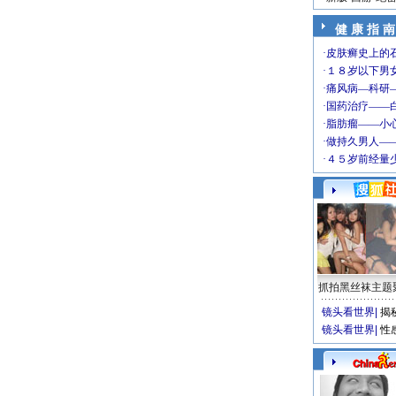
健 康 指 南
抓拍黑丝袜主题
镜头看世界
|
揭
镜头看世界
|
性