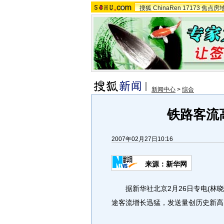
搜狐
ChinaRen
17173
焦点房
新闻中心
>
综合
铁路客流
2007年02月27日10:16
来源：新华网
据新华社北京2月26日专电(林晓
途客流增长迅猛，发送量创历史新高