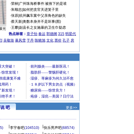
·
荣林
|
广州珠海桥事件:被推下的是谁
·
朱顺忠
|
如何把贪官关进笼子里
·
张原
|
杭州飙车案中父亲角色的缺失
·
蔡天新
|
奥数本身并不是坏事(图)
·
王攀
|
副县长之女施暴的卫生巾疑虑
曝光
热点标签：
章子怡
春运
郭德纲
315
明星代
烈
吴敬琏
暴风雪
于丹
陈晓旭
文化
票价
孔子
房
说 吧
更多>>
5)
李宇春吧
(104510)
快乐男声吧
(68574)