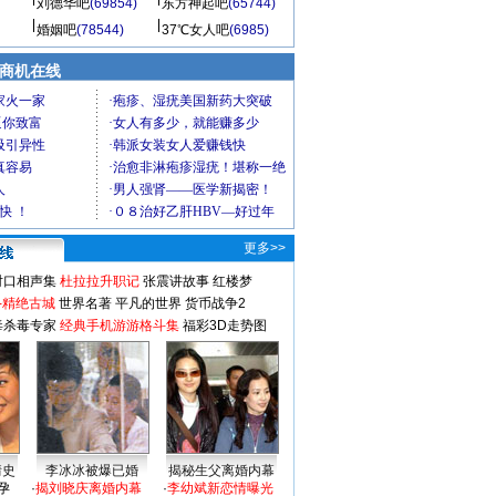
刘德华吧
(69854)
东方神起吧
(65744)
婚姻吧
(78544)
37℃女人吧
(6985)
商机在线
更多>>
对口相声集
杜拉拉升职记
张震讲故事
红楼梦
-精绝古城
世界名著
平凡的世界
货币战争2
毒杀毒专家
经典手机游游格斗集
福彩3D走势图
情史
李冰冰被爆已婚
揭秘生父离婚内幕
孕
·
揭刘晓庆离婚内幕
·
李幼斌新恋情曝光