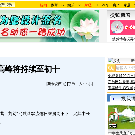
地产
搜狗
新闻
-
体育
-
S
-
娱乐
-
V
-
财经
-
IT
-
汽车
-
房产
-
家居
-
搜狐博客玩弄
新
高峰将持续至初十
央视质疑29岁市
石首网站被黑
篡
[
我来说两句
] [字号：
大
中
小
]
宋美龄牛奶洗澡
莺 刘诗平)铁路客流连日来居高不下，尤其中长
。
中学生乘直升机