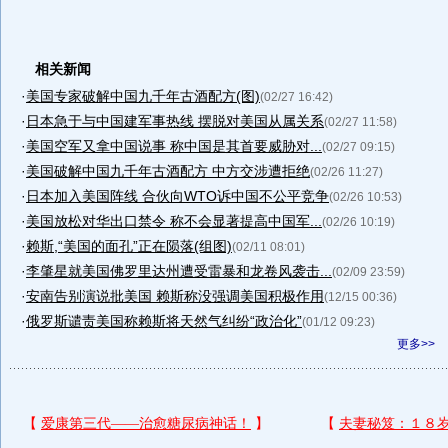
相关新闻
·
美国专家破解中国九千年古酒配方(图)
(02/27 16:42)
·
日本急于与中国建军事热线 摆脱对美国从属关系
(02/27 11:58)
·
美国空军又拿中国说事 称中国是其首要威胁对...
(02/27 09:15)
·
美国破解中国九千年古酒配方 中方交涉遭拒绝
(02/26 11:27)
·
日本加入美国阵线 合伙向WTO诉中国不公平竞争
(02/26 10:53)
·
美国放松对华出口禁令 称不会显著提高中国军...
(02/26 10:19)
·
赖斯,“美国的面孔”正在陨落(组图)
(02/11 08:01)
·
李肇星就美国佛罗里达州遭受雷暴和龙卷风袭击...
(02/09 23:59)
·
安南告别演说批美国 赖斯称没强调美国积极作用
(12/15 00:36)
·
俄罗斯谴责美国称赖斯将天然气纠纷“政治化”
(01/12 09:23)
更多>>