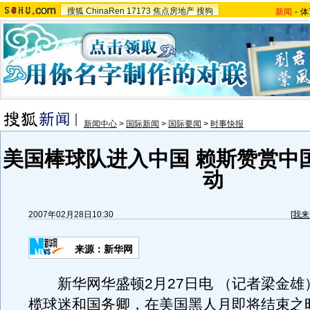
搜狐
ChinaRen
17173
焦点房地产
搜狗
新闻
-
体
新闻中心
>
国际新闻
>
国际要闻
>
时事快报
美国棒球队进入中国 赖斯赞赏中
动
2007年02月28日10:30
[
我来
来源：新华网
新华网华盛顿2月27日电 （记者梁金雄
榄球迷和国务卿，在美国黑人月即将结束之