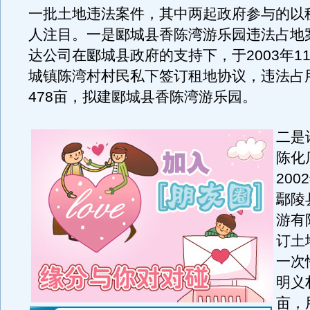
一批土地违法案件，其中两起政府参与的以
人注目。一是郾城县香陈湾游乐园违法占地
达公司在郾城县政府的支持下，于2003年1
城镇陈湾村村民私下签订租地协议，违法占
478亩，拟建郾城县香陈湾游乐园。
二是
陈化
200
鄢陵
游有
订土
一次
明义
亩，