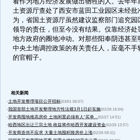
看作为地方经济发展做出牺牲的人。去年年
土资源厅查处了西安市蓝田工业园区未经批
为，省国土资源厅虽然建议监察部门追究园
领导的责任，但至今没有结果。仅靠经济处
地方政府的圈地冲动。对那些阳奉阴违甚至
中央土地调控政策的有关责任人，应毫不手
的官帽子。
相关新闻
·
土地开发整理项目公开招标
(03/01 08:07)
·
我国首部土地开发整理地方性法规3月1日起实施
(02/28 16:04)
·
开发商囤地推高房价 土地闲置必须有人“买单...
(02/27 14:51)
·
哈西地区出让三宗土地 收益将作哈西开发建设资金
(02/26 13:57)
·
开发商造供不应求 大量土地囤积致房价上涨
(02/26 09:31)