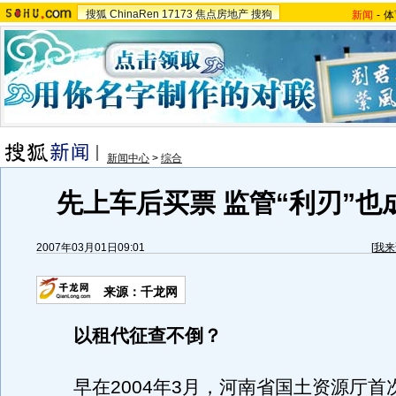
搜狐
ChinaRen
17173
焦点房地产
搜狗
新闻
-
体
新闻中心
>
综合
先上车后买票 监管“利刃”也
2007年03月01日09:01
[
我来
来源：千龙网
以租代征查不倒？
早在2004年3月，河南省国土资源厅首