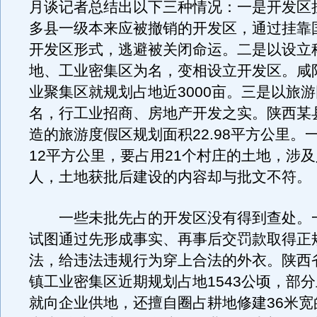
月谈记者总结出以下三种情况：一是开发区
多县一级本来应被撤销的开发区，通过挂靠
开发区形式，逃避被关闭命运。二是以设立
地、工业密集区为名，变相设立开发区。咸
业聚集区就规划占地近3000亩。三是以旅
名，行工业招商、房地产开发之实。陕西某
造的旅游度假区规划面积22.98平方公里。
12平方公里，要占用21个村庄的土地，涉及
人，土地获批后建设的内容却与批文不符。
一些未批先占的开发区没有得到查处。
试图通过先形成事实、再事后交罚款取得正
法，给违法违规行为穿上合法的外衣。陕西
镇工业密集区近期规划占地1543公顷，部
就向企业供地，还擅自圈占耕地修建36米宽