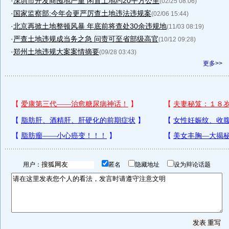
·
深圳市开发商囤地严重 闲置土地约20平方公里
(02/25 08:06)
·
国家监察部:今年会更严厉查土地违法违规案
(02/06 15:44)
·
北京再掀土地整顿风暴 年底前将查处30余违规地
(11/03 08:19)
·
严查土地违规成当务之急 问责可至省部级高官
(10/12 09:28)
·
郑州土地违规大案案情摘要
(09/28 03:43)
更多>>
用户：
匿名
隐藏地址
设为辩论话题