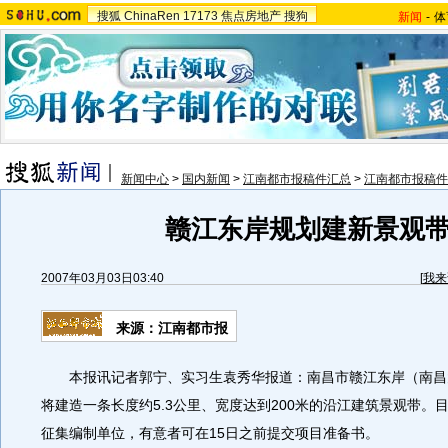
搜狐
ChinaRen
17173
焦点房地产
搜狗
新闻
-
体
新闻中心
>
国内新闻
>
江南都市报稿件汇总
>
江南都市报稿件
赣江东岸规划建新景观
2007年03月03日03:40
[
我来
来源：江南都市报
本报讯记者郭宁、实习生袁秀华报道：南昌市赣江东岸（南昌大
将建造一条长度约5.3公里、宽度达到200米的沿江建筑景观带。
征集编制单位，有意者可在15日之前提交项目准备书。