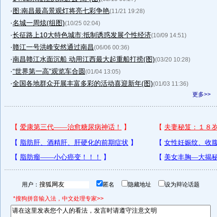
·
图:南昌最高景观灯将亮七彩争艳
(11/21 19:28)
·
名城一周炫(组图)
(10/25 02:04)
·
长征路上10大特色城市:抵制诱惑发展个性经济
(10/09 14:51)
·
赣江一号洪峰安然通过南昌
(06/06 00:36)
·
南昌赣江水面沉船 动用江西最大起重船打捞(图)
(03/20 10:28)
·
“世界第一高”观览车合圆
(01/04 13:05)
·
全国各地群众开展丰富多彩的活动喜迎新年(图)
(01/03 11:36)
更多>>
用户：
匿名
隐藏地址
设为辩论话题
*搜狗拼音输入法，中文处理专家>>