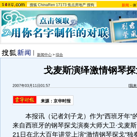
搜狐
ChinaRen
17173
焦点房地产
搜狗
新闻
-
体
新闻中心
>
综合
戈麦斯演绎激情钢琴探
2007年03月11日01:57
[
我来
来源：京华时报
本报讯（记者刘子龙）作为“西班牙年”
来自西班牙的钢琴探戈演奏大师大卫·戈麦
21日在北大百年讲堂上演“激情钢琴探戈”独