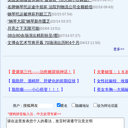
(02/25 09:57)
·
名牌钢琴托运途中损坏 法院判物流公司全额赔偿
(02/16 09:43)
·
钢琴托运被摔坏判赔三万
(02/15 07:54)
·
“钢琴大国”钢琴新作匮乏
(02/14 03:37)
·
月亮之下无限可能
(02/04 13:51)
·
38台80余场演出精彩纷呈(图)
(07/14 07:27)
·
文博会艺术节将开幕 70场演出历时4个月
(04/13 11:50)
更多>>
用户：
匿名
隐藏地址
设为辩论话题
*搜狗拼音输入法，中文处理专家>>