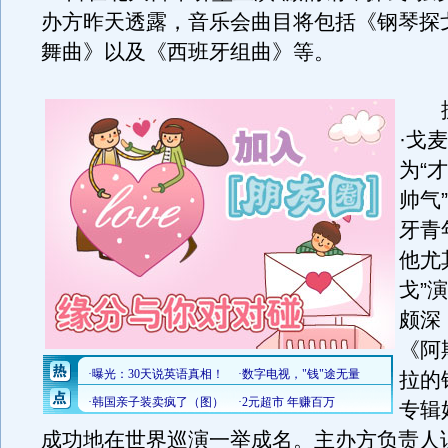
办方昨天透露，音乐会曲目将包括《钢琴探
舞曲》以及《西班牙组曲》等。
据
·戈
为“
帅气
牙青
他尤
戈”
颇深
《阿
拉的
专辑
成功地在世界巡演一举成名。主办方负责人