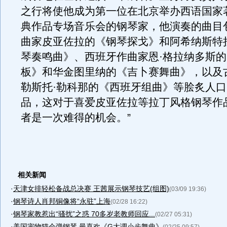
之行将使他成为第一位在北京举办西语国家
典作品专场音乐会的钢琴家，他演奏的曲目
曲家皮亚佐拉的《钢琴探戈》和阿希纳斯特
琴奏鸣曲》、西班牙作曲家恩·格拉纳多斯
板》和华金图里纳的《吉卜赛舞曲》，以及
勒斯托·勒科那的《西班牙组曲》等脍炙人
品，这对于喜爱皮亚佐拉等拉丁风格钢琴作
者是一次难得的机会。”
相关新闻
·
天津女排轻松备战总决赛 王茜展示钢琴技艺(组图)
(03/09 19:36)
·
钢琴诗人肖邦铜像将“永驻”上海
(02/28 16:22)
·
钢琴家教惹出“骚扰”之惑 70多岁老教师回应...
(02/27 05:31)
·
美国宠物猫会弹钢琴 最喜欢《G大调小步舞曲》