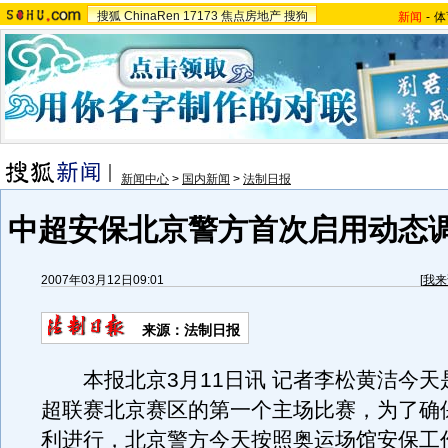
搜狐
ChinaRen
17173
焦点房地产
搜狗
新闻
-
体
新闻中心
>
国内新闻
>
法制日报
中超安保北京警方首次启用动态
2007年03月12日09:01
[
我来
来源：法制日报
本报北京3月11日讯 记者李松黄洁今天是
超联赛北京赛区的第一个主场比赛，为了确
利进行，北京警方今天按照奥运场馆安保工