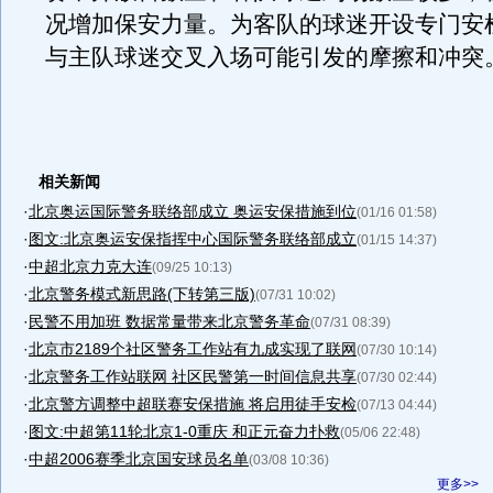
况增加保安力量。为客队的球迷开设专门安
与主队球迷交叉入场可能引发的摩擦和冲突
相关新闻
·
北京奥运国际警务联络部成立 奥运安保措施到位
(01/16 01:58)
·
图文:北京奥运安保指挥中心国际警务联络部成立
(01/15 14:37)
·
中超北京力克大连
(09/25 10:13)
·
北京警务模式新思路(下转第三版)
(07/31 10:02)
·
民警不用加班 数据常量带来北京警务革命
(07/31 08:39)
·
北京市2189个社区警务工作站有九成实现了联网
(07/30 10:14)
·
北京警务工作站联网 社区民警第一时间信息共享
(07/30 02:44)
·
北京警方调整中超联赛安保措施 将启用徒手安检
(07/13 04:44)
·
图文:中超第11轮北京1-0重庆 和正元奋力扑救
(05/06 22:48)
·
中超2006赛季北京国安球员名单
(03/08 10:36)
更多>>