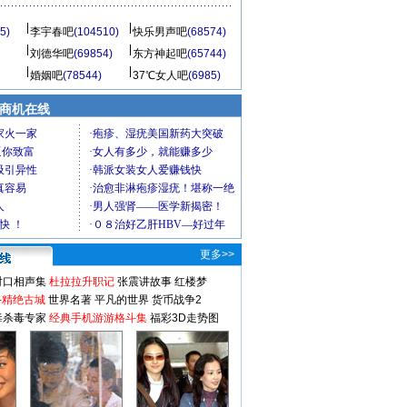
5)
李宇春吧
(104510)
快乐男声吧
(68574)
刘德华吧
(69854)
东方神起吧
(65744)
婚姻吧
(78544)
37℃女人吧
(6985)
商机在线
更多>>
对口相声集
杜拉拉升职记
张震讲故事
红楼梦
-精绝古城
世界名著
平凡的世界
货币战争2
毒杀毒专家
经典手机游游格斗集
福彩3D走势图