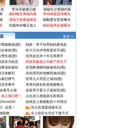
情史
李冰冰被爆已婚
揭秘生父离婚内幕
孕
·
揭刘晓庆离婚内幕
·
李幼斌新恋情曝光
婚
·
周迅王艳婆媳相见
·
陆毅爱女照首曝光
折
·
刘嘉玲自曝正造人
·
陈好新男友被曝光
 后
更多>>
喂猕猴桃(图)
·
独家：章子怡带妈妈看电影
好身材(图)
·
佟大为马伊琍再度牵手(图)
秀性感(图)
·
倪萍赵忠祥十年后再携手
服装皆为租赁
·
刘涛富豪老公为家产求生子
颜乘地铁被拍
·
舒淇醉酒瞬间惨被抓拍(图)
做活体解剖
·
实拍漂亮的地摊西施(组图)
的暴烈脾气
·
世界九大罪恶之城(组图)
遇灵异事件
·
李孝利新欢私密视频曝光
成命案导火索
·
孟庭苇可爱儿子最新照(图)
：加入我们吧！
·
点击进入搜狐娱乐影视库
howGirl
·
游戏史上最般配的十对情侣
2》送票！
·
张元首透露戒毒生活
湘胎教
·
令人惊叹太空步下楼方式