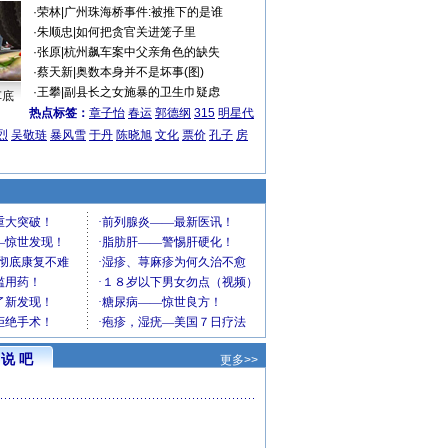
·
荣林
|
广州珠海桥事件:被推下的是谁
·
朱顺忠
|
如何把贪官关进笼子里
·
张原
|
杭州飙车案中父亲角色的缺失
·
蔡天新
|
奥数本身并不是坏事(图)
·
王攀
|
副县长之女施暴的卫生巾疑虑
车底
热点标签：
章子怡
春运
郭德纲
315
明星代
烈
吴敬琏
暴风雪
于丹
陈晓旭
文化
票价
孔子
房
说 吧
更多>>