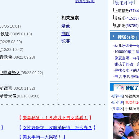
[
我来说两句
]
说 吧 排 行
上证指数
(7744
相关搜索
苏醒吧
(41523)
录像
贴图吧
(68789)
03/05 16:01)
制度
罪铁证
(03/05 01:13)
搜狐分类
|
犯罪
(02/25 08:20)
像
(12/22 10:42)
音录像
(08/21 09:28)
)
犯罪嫌疑人
(05/22 09:22)
供”谎言
(03/10 11:32)
录音录像
(01/18 09:03)
·
听评书
|
郭德纲
·
听小说
|
鬼吹灯1
·
共享区
|
手机病