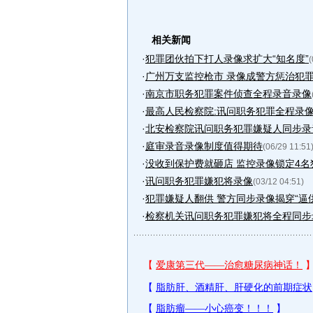
相关新闻
·
犯罪团伙拍下打人录像求扩大“知名度”
(
·
广州万支监控枪市 录像成警方惩治犯
·
南京市职务犯罪案件侦查全程录音录像
·
最高人民检察院:讯问职务犯罪全程录
·
北安检察院讯问职务犯罪嫌疑人同步录
·
庭审录音录像制度值得期待
(06/29 11:51
·
没收到保护费就砸店 监控录像锁定4名
·
讯问职务犯罪嫌犯将录像
(03/12 04:51)
·
犯罪嫌疑人翻供 警方同步录像揭穿“逼
·
检察机关讯问职务犯罪嫌犯将全程同步