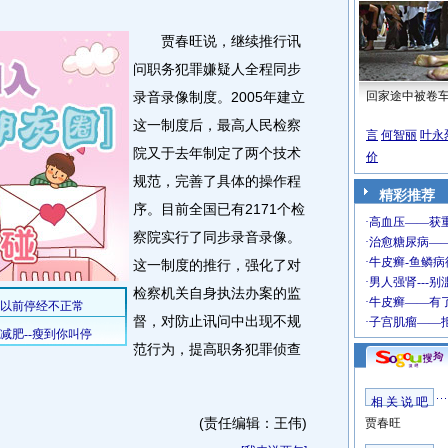
贾春旺说，继续推行讯
问职务犯罪嫌疑人全程同步
录音录像制度。2005年建立
回家途中被卷
这一制度后，最高人民检察
言
何智丽
叶永
院又于去年制定了两个技术
价
规范，完善了具体的操作程
精彩推荐
序。目前全国已有2171个检
察院实行了同步录音录像。
这一制度的推行，强化了对
检察机关自身执法办案的监
督，对防止讯问中出现不规
范行为，提高职务犯罪侦查
相 关 说 吧
(责任编辑：王伟)
贾春旺