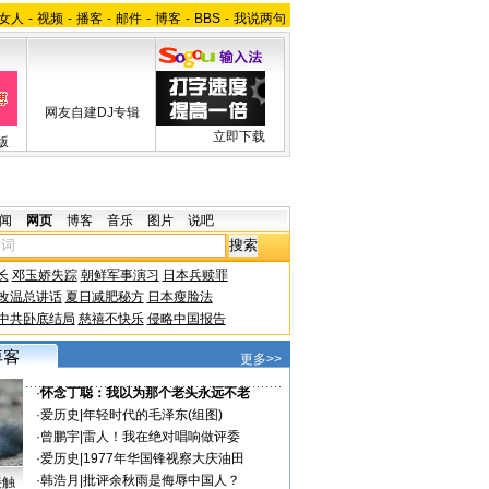
女人
-
视频
-
播客
-
邮件
-
博客
-
BBS
-
我说两句
网友自建DJ专辑
立即下载
版
闻
网页
博客
音乐
图片
说吧
长
邓玉娇失踪
朝鲜军事演习
日本兵赎罪
改温总讲话
夏日减肥秘方
日本瘦脸法
中共卧底结局
慈禧不快乐
侵略中国报告
更多>>
·
怀念丁聪：我以为那个老头永远不老
·
爱历史
|
年轻时代的毛泽东(组图)
·
曾鹏宇
|
雷人！我在绝对唱响做评委
·
爱历史
|
1977年华国锋视察大庆油田
·
韩浩月
|
批评余秋雨是侮辱中国人？
接触