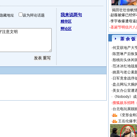
揭田壮壮徐帆
我来说两句
·
赵薇被爆已经怀
隐藏地址
设为辩论话题
·
李宇春爆遭母逼
精华区
·
圣诞节明信片八
辩论区
茶 余 饭
·
何炅获地产大亨
·
陈慧琳产后恢复
·
殷桃街头休闲装
·
范冰冰红地毯
·
姚晨与老公素
·
日军竟拿战俘
·
盘点网坛大腕
·
美女办公室遭
·
《Nobody》
·
搜狐娱乐招聘
·
台北电玩展靓丽S
·
《变形金刚
·
王岳伦爆李