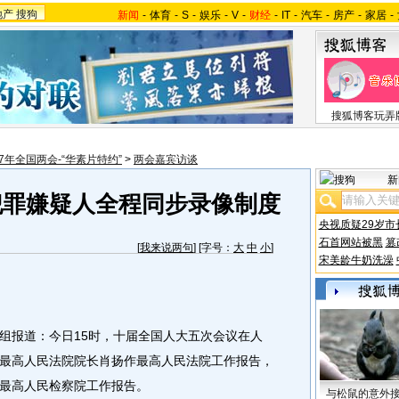
地产
搜狗
新闻
-
体育
-
S
-
娱乐
-
V
-
财经
-
IT
-
汽车
-
房产
-
家居
-
搜狐博客玩弄
07年全国两会-“华素片特约”
>
两会嘉宾访谈
新
犯罪嫌疑人全程同步录像制度
央视质疑29岁市
石首网站被黑
篡
[
我来说两句
] [字号：
大
中
小
]
宋美龄牛奶洗澡
组报道：今日15时，十届全国人大五次会议在人
最高人民法院院长肖扬作最高人民法院工作报告，
最高人民检察院工作报告。
与松鼠的意外