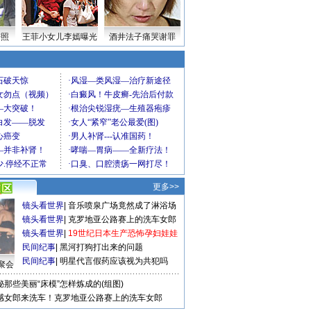
密照
王菲小女儿李嫣曝光
酒井法子痛哭谢罪
更多>>
镜头看世界
|
音乐喷泉广场竟然成了淋浴场
镜头看世界
|
克罗地亚公路赛上的洗车女郎
镜头看世界
|
19世纪日本生产恐怖孕妇娃娃
民间纪事
|
黑河打狗打出来的问题
民间纪事
|
明星代言假药应该视为共犯吗
聚会
秘那些美丽“床模”怎样炼成的(组图)
感女郎来洗车！克罗地亚公路赛上的洗车女郎