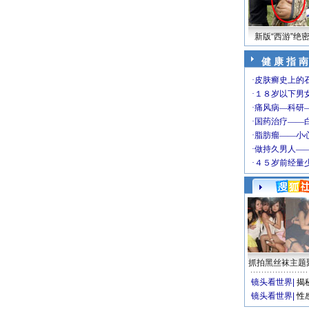
新版“西游”绝
健 康 指 南
抓拍黑丝袜主题
镜头看世界
|
揭
镜头看世界
|
性