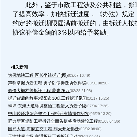
此外，鉴于市政工程涉及公共利益，影
了提高效率，加快拆迁进度，《办法》规定
约定的搬迁期限届满前搬迁的，由拆迁人按
协议补偿金额的3％以内给予奖励。
相关新闻
·
为保地铁工程 区长坐镇拆迁(图)
(03/07 16:49)
·
声称掌握拆迁工程 男子以假拆迁协议诈骗
(03/01 08:50)
·
假借大栅栏等拆迁工程 蒙走26万
(02/28 21:08)
·
拆迁背后的故事:揭阳市30亿工程拆迁见闻
(10/17 15:25)
·
蚌埠:东海大道环境整治工程进入拆迁阶段
(07/04 17:26)
·
中山陵环境综合整治工程拆迁有情操作纪实
(06/29 13:20)
·
群力新区堤防工程拆迁全面告捷将启动建设工程
(05/08 04:36)
·
国兴大道-海府立交工程 昨天开始拆迁
(03/02 08:00)
·
天津站后广场 交通枢纽工程拆迁启动
(02/17 09:01)