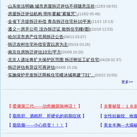
·
山东依法明确:城市房屋拆迁评估不得随意压价
(12/03 08:55)
·
房屋拆迁评估机构 明年要戴“紧箍咒”-
(12/02 05:46)
·
全省下月提拆迁补偿 青岛拆迁住宅补10平米
(11/21 15:13)
·
遵义一房开公司 没办拆迁证 敢拆住宅楼(图)
(10/19 12:53)
·
哈尔滨市房产住宅局拆迁公告
(08/13 03:07)
·
拆迁农村住宅补偿安置以房为主
(05/16 03:26)
·
南京住房拆迁评估10元/平方
(05/09 10:20)
·
北京人遗址将扩大保护区范围 拆迁附近工矿住宅
(04/28 02:37)
·
拆迁评估有异议可再评估
(04/08 15:19)
·
实施保护开发拆迁两栋住宅楼冰城将建“731”...
(03/22 10:00)
更多>>