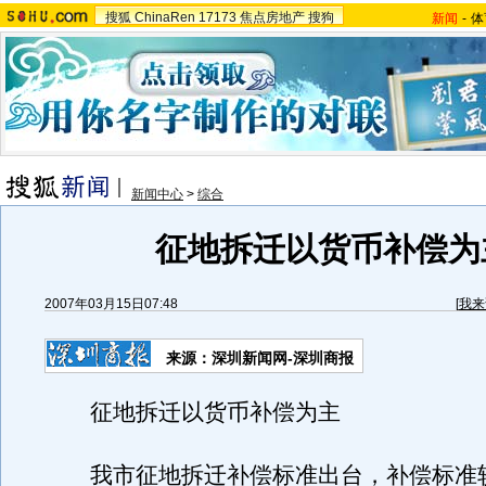
搜狐
ChinaRen
17173
焦点房地产
搜狗
新闻
-
体
新闻中心
>
综合
征地拆迁以货币补偿为
2007年03月15日07:48
[
我来
来源：深圳新闻网-深圳商报
征地拆迁以货币补偿为主
我市征地拆迁补偿标准出台，补偿标准