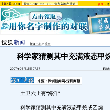
搜狐
ChinaRen
17173
焦点房地产
搜狗
新闻
-
体
新闻中心
>
综合
科学家猜测其中充满液态甲
2007年03月15日07:57
[
我来
来源：深圳新闻网-深圳商报
土卫六上有“海洋”
科学家猜测其中充满液态甲烷或乙烷