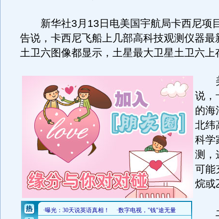
新华社3月13日电美国宇航局卡西尼项目
告说，卡西尼飞船上几部高科技观测仪器最
土卫六图像都显示，土星最大卫星土卫六上存
美
说，
的海
北纬
科学
测，
可能
烷或
土