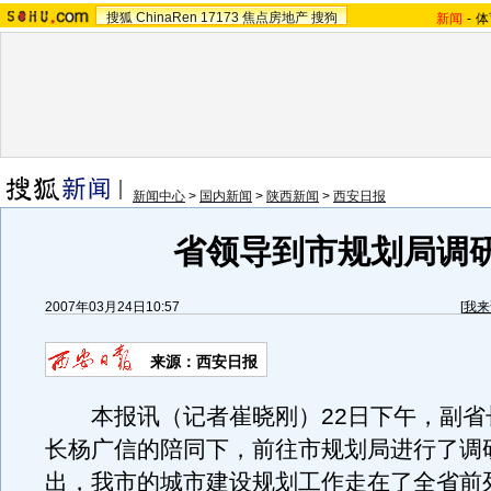
搜狐
ChinaRen
17173
焦点房地产
搜狗
新闻
-
体
新闻中心
>
国内新闻
>
陕西新闻
>
西安日报
省领导到市规划局调
2007年03月24日10:57
[
我来
来源：西安日报
本报讯（记者崔晓刚）22日下午，副省
长杨广信的陪同下，前往市规划局进行了调
出，我市的城市建设规划工作走在了全省前