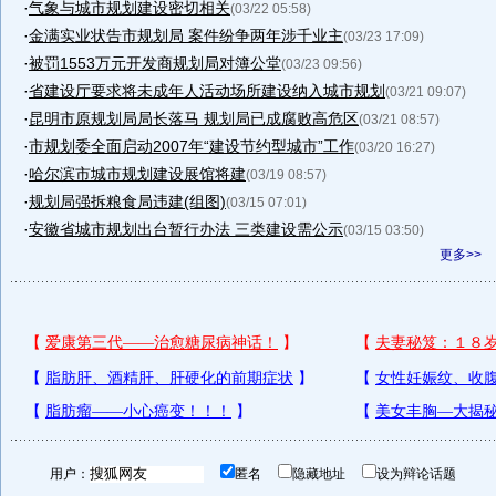
·
气象与城市规划建设密切相关
(03/22 05:58)
·
金满实业状告市规划局 案件纷争两年涉千业主
(03/23 17:09)
·
被罚1553万元开发商规划局对簿公堂
(03/23 09:56)
·
省建设厅要求将未成年人活动场所建设纳入城市规划
(03/21 09:07)
·
昆明市原规划局局长落马 规划局已成腐败高危区
(03/21 08:57)
·
市规划委全面启动2007年“建设节约型城市”工作
(03/20 16:27)
·
哈尔滨市城市规划建设展馆将建
(03/19 08:57)
·
规划局强拆粮食局违建(组图)
(03/15 07:01)
·
安徽省城市规划出台暂行办法 三类建设需公示
(03/15 03:50)
更多>>
用户：
匿名
隐藏地址
设为辩论话题