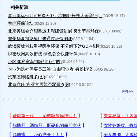
相关新闻
·
喜迎奥运倒计时500天07北京国际长走大会举行(...
(03/25 16:17)
·
室内环保论坛
(03/28 12:30)
·
北京奥组委介绍奥运工程建设进展 突出节能环保
(03/28 09:49)
·
郑州华夏祖龙项目未通过环保测评
(03/28 11:04)
·
武汉绩效考核重视民生环保 不分解下达GDP指标
(03/28 10:32)
·
织密线网高效衔接 绿色公交快捷环保
(03/28 10:13)
·
小区30私家车“邀邻同行”(图)
(01/06 06:21)
·
企业为逃社保要员工签“自由职业者”身份协议
(06/05 06:18)
·
汽车装饰陷阱多(图)
(04/21 16:13)
·
北京亦庄:宜业宜居能否双赢?(图)
(01/13 01:59)
更多>>