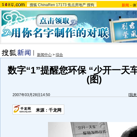
搜狐
ChinaRen
17173
焦点房地产
搜狗
新闻
-
体
新闻中心
>
综合
数字“1”提醒您环保 “少开一天
(图)
2007年03月28日14:50
[
我来
来源：千龙网