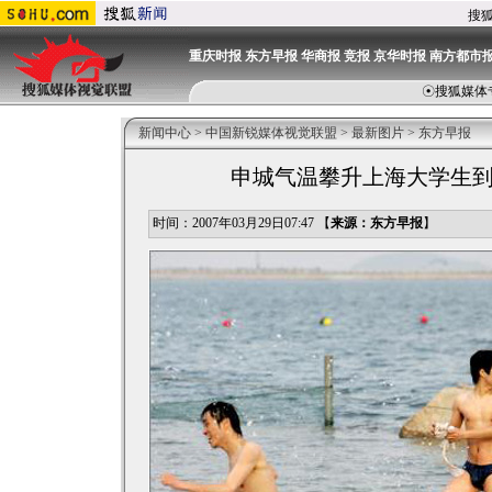
搜
重庆时报
东方早报
华商报
竞报
京华时报
南方都市
☉
搜狐媒体
新闻中心
>
中国新锐媒体视觉联盟
>
最新图片
>
东方早报
申城气温攀升上海大学生
时间：2007年03月29日07:47 【
来源：东方早报
】