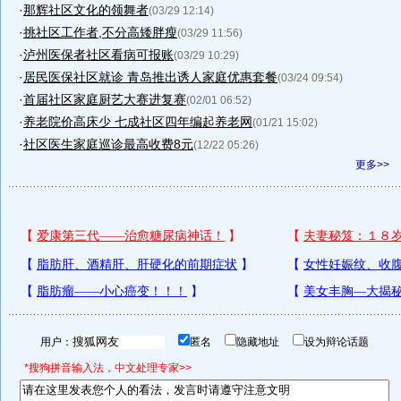
·
那辉社区文化的领舞者
(03/29 12:14)
·
挑社区工作者,不分高矮胖瘦
(03/29 11:56)
·
泸州医保者社区看病可报账
(03/29 10:29)
·
居民医保社区就诊 青岛推出诱人家庭优惠套餐
(03/24 09:54)
·
首届社区家庭厨艺大赛进复赛
(02/01 06:52)
·
养老院价高床少 七成社区四年编起养老网
(01/21 15:02)
·
社区医生家庭巡诊最高收费8元
(12/22 05:26)
更多>>
用户：
匿名
隐藏地址
设为辩论话题
*搜狗拼音输入法，中文处理专家>>