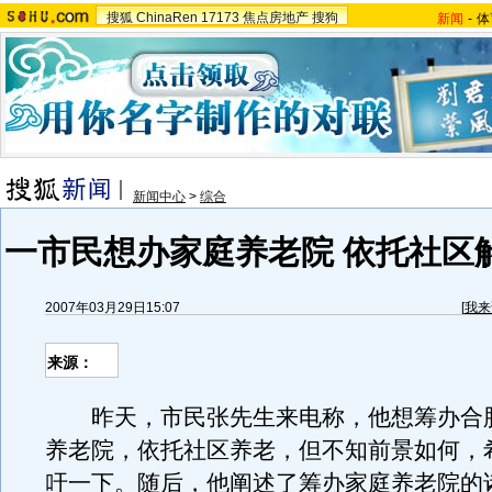
搜狐
ChinaRen
17173
焦点房地产
搜狗
新闻
-
体
新闻中心
>
综合
一市民想办家庭养老院 依托社区
2007年03月29日15:07
[
我来
来源：
昨天，市民张先生来电称，他想筹办合
养老院，依托社区养老，但不知前景如何，
吁一下。随后，他阐述了筹办家庭养老院的