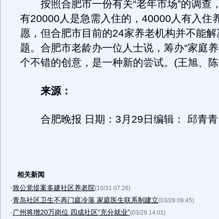
按照合肥市一份有关“老年市场”的调查
有20000人是急需入住的，40000人有入
愿，但合肥市目前的24家养老机构并不能解
题。合肥市老龄办一位人士说，筹办“家庭养
个不错的创意，是一种新的尝试。(王旭、陈
来源：
合肥晚报 日期：3月29日编辑： 邱青青
相关新闻
·
致公党提案多建社区养老院
(10/31 07:26)
·
青岛社区卫生不再门庭冷落 家庭医生联系制建立
(03/28 09:45)
·
广州将增20万岗位 四成社区“充分就业”
(03/29 14:01)