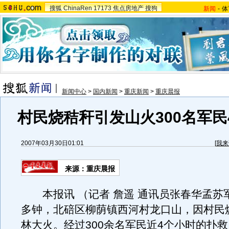
搜狐
ChinaRen
17173
焦点房地产
搜狗
新闻
-
体
新闻中心
>
国内新闻
>
重庆新闻
>
重庆晨报
村民烧秸秆引发山火300名军民
2007年03月30日01:01
[
我来
来源：重庆晨报
本报讯 （记者 詹遥 通讯员张春华孟苏军
多钟，北碚区柳荫镇西河村龙口山，因村民
林大火。经过300余名军民近4个小时的扑