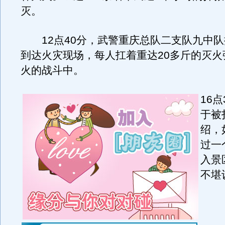
灭。
12点40分，武警重庆总队二支队九中队
到达火灾现场，每人扛着重达20多斤的灭火
火的战斗中。
16
于被
绍，
过一
入景
不堪