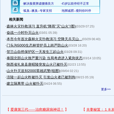
相关新闻
·
森林火灾扑救演习 直升机“降雨”灭“山火”(图)
(03/29 07:25)
·
奋战一小时扑灭山火
(03/01 05:39)
·
本市今年首次森林火灾扑救演习 空降天兵灭山...
(03/29 06:40)
·
门头沟5000生态林管护员上岗严防山火
(03/28 16:20)
·
贺兰山自然保护区一天发生三起山火
(03/28 09:31)
·
泰国北部山火致严重污染 当局考虑进入紧急状态
(03/14 10:05)
·
陕西省礼泉县唐昭陵突发山火已被扑灭
(02/23 13:55)
·
山火扑灭送别2000英雄武警(组图)
(09/04 02:21)
·
涪陵一起山火昨被扑灭 引发山火者已被刑拘
(08/15 05:19)
·
建立隔离带 山火被扑灭
(04/24 06:55)
更多>>