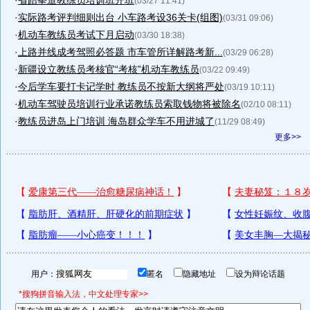
·
省跆拳道教练员培训班开班
(03/27 11:41)
·
实际路考评判细则出台 小车路考设36关卡(组图)
(03/31 09:06)
·
机动车教练员考试下月启动
(03/30 18:38)
·
上路并线成考驾照必答题 市车管所详解路考新...
(03/29 06:28)
·
新疆设立教练员考核官“考核”机动车教练员
(03/22 09:49)
·
今后学车要打卡记学时 教练员不按新大纲将严处
(03/19 10:11)
·
机动车驾驶员培训行业承诺教练员索取钱物将被除名
(02/10 08:11)
·
教练员进岛上门培训 海岛群众学车不用进城了
(11/29 08:49)
更多>>
用户：
匿名
隐藏地址
设为辩论话题
*搜狗拼音输入法，中文处理专家>>