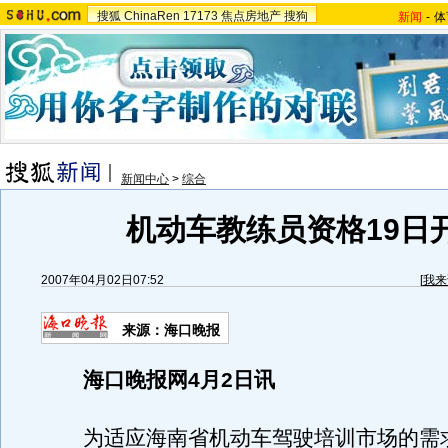
搜狐
ChinaRen
17173
焦点房地产
搜狗
新闻
-
体
新闻中心
>
综合
机动车教练员资格19日
2007年04月02日07:52
[
我来
来源：海口晚报
海口晚报网4月2日讯
为适应海南省机动车驾驶培训市场的需