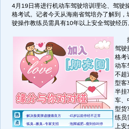
4月19日将进行机动车驾驶培训理论、驾驶
格考试。记者今天从海南省驾培办了解到，
驶操作教练员需具有10年以上安全驾驶经历
据
驾驶
格考
动车
不超
型客
半挂
车、
型货
练员
上安