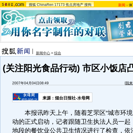
搜狐
ChinaRen
17173
焦点房地产
搜狗
新闻
-
体
新闻中心
>
综合
(关注阳光食品行动) 市区小饭店
2007年04月04日08:49
[
我来
来源：烟台日报社-水母网
本报讯昨天上午，随着芝罘区“城市环境
动的正式启动，记者跟随卫生执法人员一起
地段的餐饮业公共卫生情况进行了检查，依