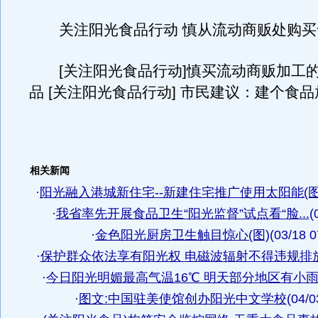
关注阳光食品行动 慎从流动商贩处购买
[关注阳光食品行动]慎买流动商贩加工
品 [关注阳光食品行动] 市民建议：建个食
相关新闻
·
阳光融入港城新住宅--新建住宅推广使用太阳能(图
·
我省率先开展食品卫生“阳光监督”试点看“脸...
(
·
金色阳光厨房卫生触目惊心(图)
(03/18 0
·
保护群众依法享有阳光权 电磁波辐射不得违规排
·
今日阳光明媚最高气温16℃ 明天部分地区有小
·
图文:中国驻美使馆创办阳光中文学校
(04/0