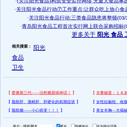
·
(关注阳光食品)构筑安全监控网络 无重大食品事
·
关注阳光食品行动⑦工作重点:让群众吃上放心食
·
关注阳光食品行动:三类食品隐患将整顿
(03/
·
青岛阳光食品工程首次实行网上联合采购招标
(
更多关于
阳光 食品 
相关搜索：
阳光
食品
卫生
用户：
匿名
隐藏地址
设为辩论话题