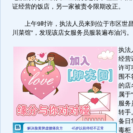
证经营的饭店，另一家被责令限期改正。
上午9时许，执法人员来到位于市区世昌
川菜馆”，发现该店女服务员服装遍布油污。
执法
经营
许可
围不
的店
属于
服务
转手
备日
毒柜