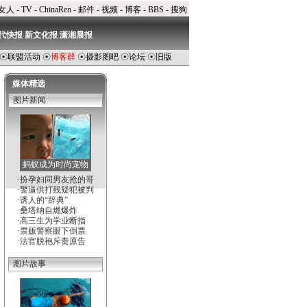
女人
-
TV
-
ChinaRen
-
邮件
-
视频
-
博客
-
BBS
-
搜狗
代快报
新文化报
潇湘晨报
☉
联盟活动
☉
博客群
☉
摄影图吧
☉
论坛
☉
旧版
媒体精选
图片新闻
蚂蚁成为时尚宠物
·
扮孕妇同男友抢的哥
·
警逼供打残疑犯被判
·
诱人的“辞典”
·
桑塔纳自燃爆炸
·
高三生为学业断指
·
票贩警察眼下倒票
·
法官脱袍斥责原告
图片故事