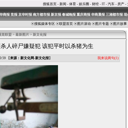
搜狐首页
-
新闻
-
体育
-
娱乐圈
-
财经
-
IT
-
汽车
-
房产
-
华商报
竞报
京华时报
南方都市报
新京报
春城晚报
重庆商报
华商晨报
三湘都市报
现
☉
搜狐媒体专区
☉
联盟首页
☉
图片滚动
☉
图片专题
☉
图片故事
视觉联盟
>
最新图片
>
新文化报
杀人碎尸嫌疑犯 该犯平时以杀猪为生
我来说两句
(1)
:59 【
来源：新文化网-新文化报
】