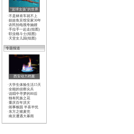
"篮球女孩"的世界
·
不是林肯车就不上
·
娃娃鱼宾馆安家30年
·
农民拍电视夸妯娌
·
手拉手一起走(组图)
·
职业格斗士(组图)
·
天堂女儿国(组图)
专题报道
西安动力档案
·
大学生体验生活15天
·
全能的侦察尖兵
·
说唱中寻梦的80后
·
独有民族之花
·
重庆百年洪灾
·
闹事猴园 半喜半忧
·
东方之猪麦兜
·
南京遭遇大暴雨