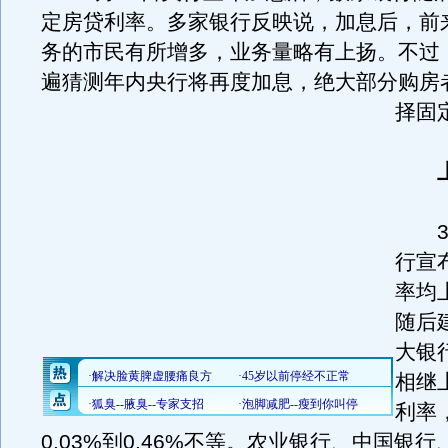
定房贷利率。多家银行反映说，加息后，前
务的市民有所增多，业务量略有上扬。不过
遍猜测年内央行将再度加息，绝大部分购房
择固
3月
行宣
率均上
随后
大银
相继
利率
0.03%到0.46%不等。农业银行、中国银