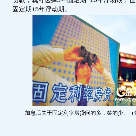
贷款，就可选择5年固定期+10年浮动期，也
固定期+5年浮动期。
加息后关于固定利率房贷问的多，签的少。（