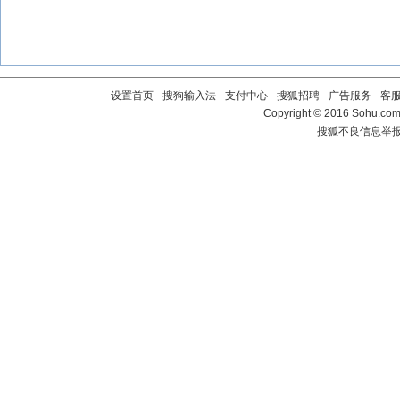
设置首页
-
搜狗输入法
-
支付中心
-
搜狐招聘
-
广告服务
-
客
Copyright
©
2016 Sohu.com 
搜狐不良信息举