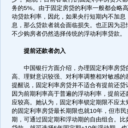
务的5%。由于固定房贷的利率一般都会略
动贷款利率，因此，如果央行短期内不加息
息，那么贷款者就会面临损失。也正因为忌
不少购房者仍然选择传统的浮动利率贷款。
提前还款者勿入
中国银行方面介绍，办理固定利率房贷
高、理财意识较强、对利率调整相对敏感的
提醒说，固定利率房贷并不适合有提前还贷
因为前期利率高于普遍的浮动利率，提前还
应较高。她认为，固定利率锁定期限不应太
的固定利率房贷最长期限也就10年，但市民
期，可通过固定期和浮动期的自由组合。比如