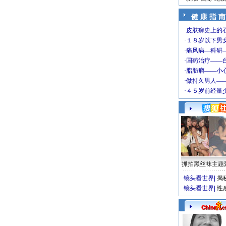
健 康 指 南
抓拍黑丝袜主题
镜头看世界
|
揭
镜头看世界
|
性