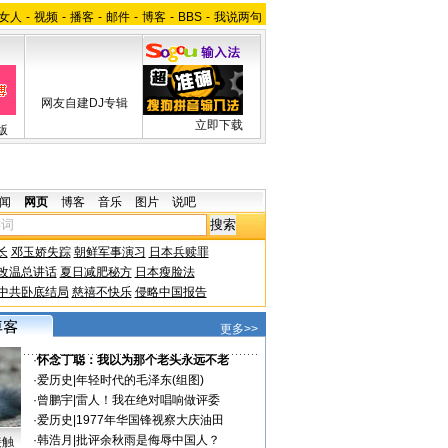
女人
-
视频
-
播客
-
邮件
-
博客
-
BBS
-
我说两句
网友自建DJ专辑
立即下载
版
闻
网页
博客
音乐
图片
说吧
长
邓玉娇失踪
朝鲜军事演习
日本兵赎罪
改温总讲话
夏日减肥秘方
日本瘦脸法
中共卧底结局
慈禧不快乐
侵略中国报告
更多>>
·
怀念丁聪：我以为那个老头永远不老
·
爱历史
|
年轻时代的毛泽东(组图)
·
曾鹏宇
|
雷人！我在绝对唱响做评委
·
爱历史
|
1977年华国锋视察大庆油田
·
韩浩月
|
批评余秋雨是侮辱中国人？
接触