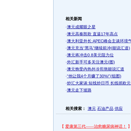
相关新闻
·
澳元成耀眼之星
·
澳元高奏凯歌 直逼17年高点
·
澳大利亚外长:APEC峰会主谈环境
·
澳元充当“黑马”继续前冲(能说汇道)
·
澳元将冲击0.8美元阻力位
·
外汇新手可多关注澳元(图)
·
澳元饱受内热外冷煎熬能说汇道
·
“他让我4个月赚了30%!”(组图)
·
炒汇大家谈:短线炒日币 长线抓欧元(
·
澳元走下坡路
相关搜索：
澳元
石油产品
供应