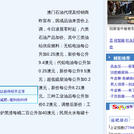
澳门石油代理及经销商
昨宣布，因成品油来货价上
调，今日凌晨零时起，六类
回家途中被卷
石油产品加价。其中三类油
言
何智丽
叶永
站供应燃料：无铅电油每公
价
升加0.25澳元，新价每公升
精彩推荐
9.4澳元；代铅电油每公升加
0.25澳元，新价每公升9.5澳
元；超低硫柴油每公升加0.2
澳元，新价每公升8.21澳
元。三种工业油品每公升加
价0.2澳元，调整后新价：工
锅炉黑渣每桶二百公升加40澳元；民用火水每罐十
说 吧 排 行
上证指数
(7744