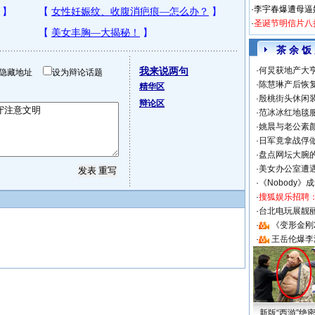
·
李宇春爆遭母逼
·
圣诞节明信片八
茶 余 饭
我来说两句
·
何炅获地产大亨
隐藏地址
设为辩论话题
·
陈慧琳产后恢复
精华区
·
殷桃街头休闲装
辩论区
·
范冰冰红地毯
·
姚晨与老公素
·
日军竟拿战俘
·
盘点网坛大腕
·
美女办公室遭
·
《Nobody》
·
搜狐娱乐招聘
·
台北电玩展靓丽S
·
《变形金刚
·
王岳伦爆李
新版“西游”绝