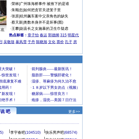
·
荣林
|
广州珠海桥事件:被推下的是谁
·
朱顺忠
|
如何把贪官关进笼子里
·
张原
|
杭州飙车案中父亲角色的缺失
·
蔡天新
|
奥数本身并不是坏事(图)
·
王攀
|
副县长之女施暴的卫生巾疑虑
车底
热点标签：
章子怡
春运
郭德纲
315
明星代
烈
吴敬琏
暴风雪
于丹
陈晓旭
文化
票价
孔子
房
说 吧
更多>>
5)
李宇春吧
(104510)
快乐男声吧
(68574)