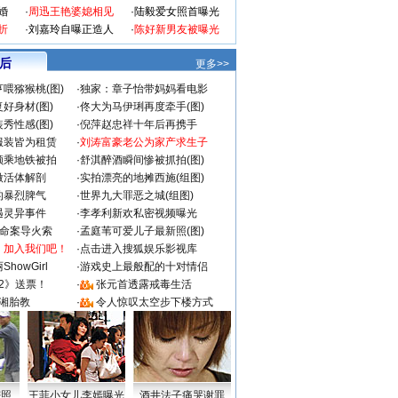
婚
·
周迅王艳婆媳相见
·
陆毅爱女照首曝光
折
·
刘嘉玲自曝正造人
·
陈好新男友被曝光
 后
更多>>
喂猕猴桃(图)
·
独家：章子怡带妈妈看电影
好身材(图)
·
佟大为马伊琍再度牵手(图)
秀性感(图)
·
倪萍赵忠祥十年后再携手
服装皆为租赁
·
刘涛富豪老公为家产求生子
颜乘地铁被拍
·
舒淇醉酒瞬间惨被抓拍(图)
做活体解剖
·
实拍漂亮的地摊西施(组图)
的暴烈脾气
·
世界九大罪恶之城(组图)
遇灵异事件
·
李孝利新欢私密视频曝光
成命案导火索
·
孟庭苇可爱儿子最新照(图)
：加入我们吧！
·
点击进入搜狐娱乐影视库
howGirl
·
游戏史上最般配的十对情侣
2》送票！
·
张元首透露戒毒生活
湘胎教
·
令人惊叹太空步下楼方式
密照
王菲小女儿李嫣曝光
酒井法子痛哭谢罪