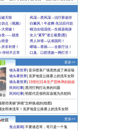
更多>>
镜头看世界
|
音乐喷泉广场竟然成了淋浴场
镜头看世界
|
克罗地亚公路赛上的洗车女郎
镜头看世界
|
19世纪日本生产恐怖孕妇娃娃
民间纪事
|
黑河打狗打出来的问题
民间纪事
|
明星代言假药应该视为共犯吗
聚会
秘那些美丽“床模”怎样炼成的(组图)
感女郎来洗车！克罗地亚公路赛上的洗车女郎
更多>>
焦点新闻
|
不要迷恋哥，哥只是一个鬼