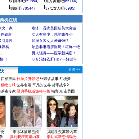
刘德华吧
(69854)
东方神起吧
(65744)
婚姻吧
(78544)
37℃女人吧
(6985)
商机在线
更多>>
对口相声集
杜拉拉升职记
张震讲故事
红楼梦
-精绝古城
世界名著
平凡的世界
货币战争2
毒杀毒专家
经典手机游游格斗集
福彩3D走势图
情史
李冰冰被爆已婚
揭秘生父离婚内幕
孕
·
揭刘晓庆离婚内幕
·
李幼斌新恋情曝光