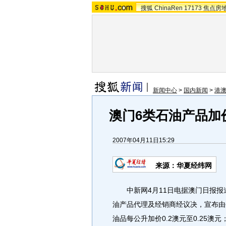
搜狐
ChinaRen
17173
焦点房
新闻中心
>
国内新闻
>
港
澳门6类石油产品加价 
2007年04月11日15:29
来源：华夏经纬网
中新网4月11日电据澳门日报报
油产品代理及经销商经议决，宣布由
油品每公升加价0.2澳元至0.25澳