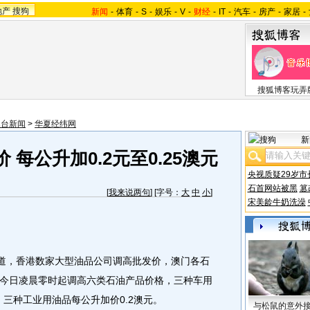
地产
搜狗
新闻
-
体育
-
S
-
娱乐
-
V
-
财经
-
IT
-
汽车
-
房产
-
家居
-
搜狐博客玩弄
澳台新闻
>
华夏经纬网
新
每公升加0.2元至0.25澳元
央视质疑29岁市
石首网站被黑
篡
[
我来说两句
] [字号：
大
中
小
]
宋美龄牛奶洗澡
道，香港数家大型油品公司调高批发价，澳门各石
今日凌晨零时起调高六类石油产品价格，三种车用
元；三种工业用油品每公升加价0.2澳元。
与松鼠的意外