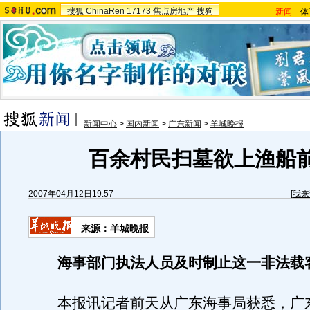
搜狐
ChinaRen
17173
焦点房地产
搜狗
新闻
-
体
新闻中心
>
国内新闻
>
广东新闻
>
羊城晚报
百余村民扫墓欲上渔船
2007年04月12日19:57
[
我来
来源：羊城晚报
海事部门执法人员及时制止这一非法载
本报讯记者前天从广东海事局获悉，广