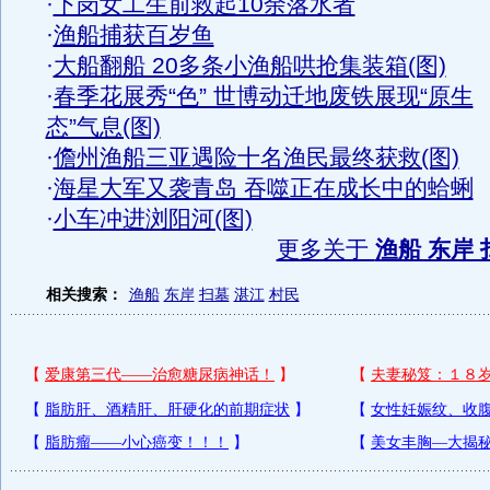
·
下岗女工生前救起10余落水者
·
渔船捕获百岁鱼
·
大船翻船 20多条小渔船哄抢集装箱(图)
·
春季花展秀“色” 世博动迁地废铁展现“原生
态”气息(图)
·
儋州渔船三亚遇险十名渔民最终获救(图)
·
海星大军又袭青岛 吞噬正在成长中的蛤蜊
·
小车冲进浏阳河(图)
更多关于
渔船 东岸 
相关搜索：
渔船
东岸
扫墓
湛江
村民