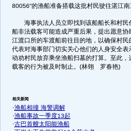
80056”的渔船准备搭载这批村民驶往湛江
海事执法人员立即找到该船船长和村民
船非法载客可能造成严重后果，提出愿意协
江渡口所的车渡船前往目的地，以确保村民
代表对海事部门切实关心他们的人身安全表
动劝村民放弃乘坐渔船扫墓的打算。至此，
载客的行为被及时制止。(林翎 罗春艳)
相关新闻
·
渔船相撞 海警调解
·
渔船事故一季度13起
·
古巴首艘太阳能渔船