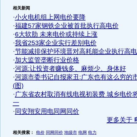
相关新闻
·
小火电机组上网电价要降
·
福建57家钢铁企业被首批执行高电价
·
6大软肋 未来电价或持续上涨
·
我省253家企业实行差别电价
·
节能减排保护环境晋对高耗能企业执行高电
·
加大监管垄断行业价格
·
河源:让投资者赚钱多、麻烦少、身体好
·
河源市委书记自报家丑:广东也有这么穷的
(图)
·
广东省农村取消有线电视初装费 城乡电价
一
·
同安翔安用电同网同价
更多关于
相关搜索：
电价
同网同价
地级市
电网
电力