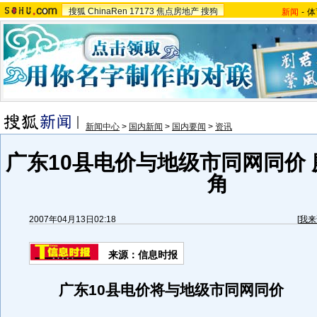
搜狐
ChinaRen
17173
焦点房地产
搜狗
新闻
-
体
新闻中心
>
国内新闻
>
国内要闻
>
资讯
广东10县电价与地级市同网同价 
角
2007年04月13日02:18
[
我来
来源：信息时报
广东10县电价将与地级市同网同价