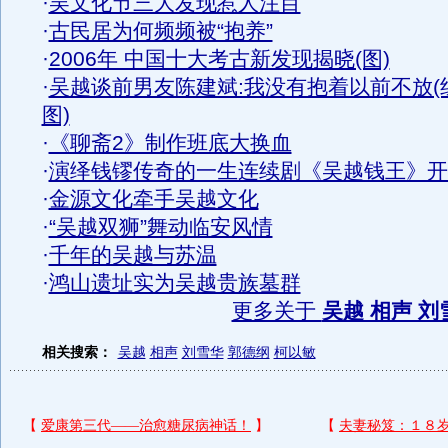
·
吴文化节三大发现惹人注目
·
古民居为何频频被“抱养”
·
2006年 中国十大考古新发现揭晓(图)
·
吴越谈前男友陈建斌:我没有抱着以前不放(
图)
·
《聊斋2》制作班底大换血
·
演绎钱镠传奇的一生连续剧《吴越钱王》开
·
金源文化牵手吴越文化
·
“吴越双狮”舞动临安风情
·
千年的吴越与苏温
·
鸿山遗址实为吴越贵族墓群
更多关于
吴越 相声 刘
相关搜索：
吴越
相声
刘雪华
郭德纲
柯以敏