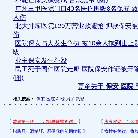
·
不能让保安演变成“合法黑帮”(图)
·
广州三甲医院门口40名医托围殴8名保安 致
人伤
·
北大肿瘤医院120万营业款遭抢 押款保安
伤
·
医院保安与人发生争执 被10余人拖到山上
殴
·
业主保安发生斗殴
·
民工死于同仁医院走廊 医院保安作证被开
(图)
更多关于
保安 医院 
相关搜索：
保安
医院
斗殴
男子
武警