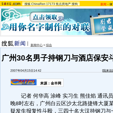
搜狐
ChinaRen
17173
焦点房地产
搜狗
新闻
-
体
新闻中心
>
综合
广州30名男子持钢刀与酒店保安
2007年04月15日14:42
[
我来说
来源：金羊网
记者 何华高 涂峰 实习生 熊佳焰 通讯
晚8时左右，广州白云区沙太北路捷锋大厦
疑发生报复性斗殴，三四十名大汉持钢刀与