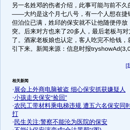
另一名姓邓的伤者介绍，此事可能与前不久
——大约是这个月七八号，有一个人想在捷
但泊位已满，姓邱的保安就不让他随便停放
突。后来对方也来了20多人，最后老板与对
了。酒家老板娘也认定，客人吃完不给钱，
引下来。新闻来源：信息时报tryshowAd(3,0,1)
[
相关新闻
·
展会上外商电脑被盗 细心保安抓获嫌疑人
·
小孩走失保安“捡回”
·
农民工带材料乘电梯违规 遭五六名保安同
打
·
民生关注:警察不能沦为医院的保安