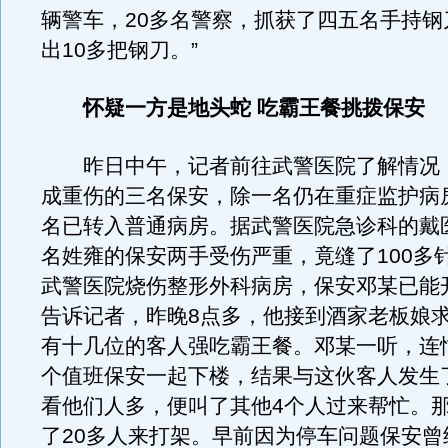
辆警车，20多名警察，抓获了四五名手持钢
出10多把钢刀。”
怀疑一方是地头蛇 吃霸王餐挑拨保安
昨日中午，记者前往武警医院了解情况
成重伤的三名保安，除一名仍在重症监护病
名已转入普通病房。据武警医院急诊科的戴
名姓雍的保安两手受伤严重，竟缝了100多
武警医院烧伤整形外科病房，保安邓某已能
告诉记者，昨晚8点多，他接到酒家老板娘
有十几位的客人强吃霸王餐。邓某一听，连
个值班保安一起下楼，结果与这伙客人发生
看他们人多，便叫了其他4个人过来帮忙。
了20多人来打架。早前因为停车问题保安曾