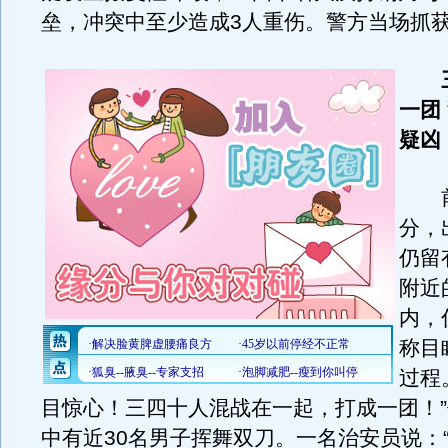
垒，冲突中至少造成3人重伤。警方当场抓获
一团
疑凶
前晚
分，
仍留
附近
内，
称目
过程
目惊心！三四十人混战在一起，打成一团！
中有近30名男子挥舞双刀。一名治安员说：