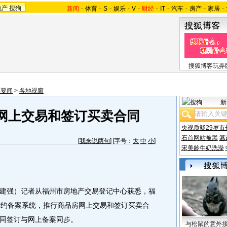
地产
搜狗
新闻
-
体育
-
S
-
娱乐
-
V
-
财经
-
IT
-
汽车
-
房产
-
家居
-
搜狐博客玩弄
内要闻
>
各地视窗
新
网上交易和签订买卖合同
央视质疑29岁市
石首网站被黑
篡
[
我来说两句
] [字号：
大
中
小
]
宋美龄牛奶洗澡
建强）记者从福州市房地产交易登记中心获悉，福
签约备案系统，推行商品房网上交易和签订买卖合
同签订与网上备案同步。
与松鼠的意外