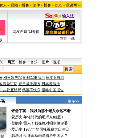
女人
-
视频
-
播客
-
邮件
-
博客
-
BBS
-
我说两句
网友自建DJ专辑
立即下载
版
闻
网页
博客
音乐
图片
说吧
长
邓玉娇失踪
朝鲜军事演习
日本兵赎罪
改温总讲话
夏日减肥秘方
日本瘦脸法
中共卧底结局
慈禧不快乐
侵略中国报告
更多>>
·
怀念丁聪：我以为那个老头永远不老
·
爱历史
|
年轻时代的毛泽东(组图)
·
曾鹏宇
|
雷人！我在绝对唱响做评委
·
爱历史
|
1977年华国锋视察大庆油田
·
韩浩月
|
批评余秋雨是侮辱中国人？
接触