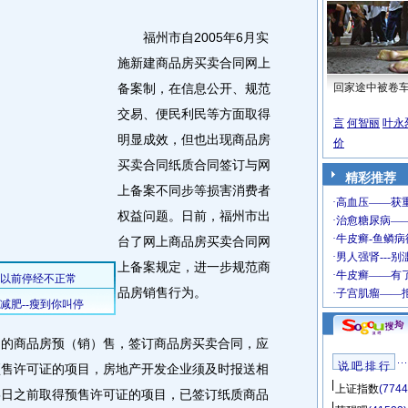
福州市自2005年6月实
施新建商品房买卖合同网上
备案制，在信息公开、规范
回家途中被卷
交易、便民利民等方面取得
言
何智丽
叶永
明显成效，但也出现商品房
价
买卖合同纸质合同签订与网
精彩推荐
上备案不同步等损害消费者
权益问题。日前，福州市出
台了网上商品房买卖合同网
上备案规定，进一步规范商
品房销售行为。
的商品房预（销）售，签订商品房买卖合同，应
说 吧 排 行
预售许可证的项目，房地产开发企业须及时报送相
上证指数
(7744
5日之前取得预售许可证的项目，已签订纸质商品