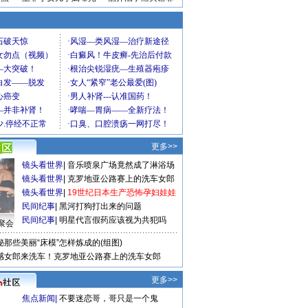
更多>>
镜头看世界
|
音乐喷泉广场竟然成了淋浴场
镜头看世界
|
克罗地亚公路赛上的洗车女郎
镜头看世界
|
19世纪日本生产恐怖孕妇娃娃
民间纪事
|
黑河打狗打出来的问题
民间纪事
|
明星代言假药应该视为共犯吗
聚会
秘那些美丽“床模”怎样炼成的(组图)
感女郎来洗车！克罗地亚公路赛上的洗车女郎
更多>>
焦点新闻
|
不要迷恋哥，哥只是一个鬼