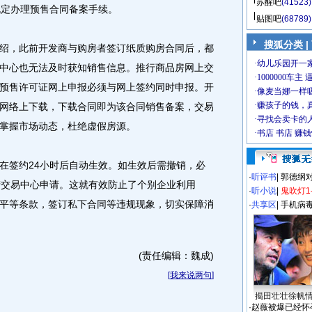
苏醒吧
(41523)
规定办理预售合同备案手续。
贴图吧
(68789)
搜狐分类
|
，此前开发商与购房者签订纸质购房合同后，都
中心也无法及时获知销售信息。推行商品房网上交
预售许可证网上申报必须与网上签约同时申报。开
网络上下载，下载合同即为该合同销售备案，交易
掌握市场动态，杜绝虚假房源。
签约24小时后自动生效。如生效后需撤销，必
·
听评书
|
郭德纲
产交易中心申请。这就有效防止了个别企业利用
·
听小说
|
鬼吹灯1
平等条款，签订私下合同等违规现象，切实保障消
·
共享区
|
手机病
(责任编辑：魏成)
[
我来说两句
]
揭田壮壮徐帆
·
赵薇被爆已经怀