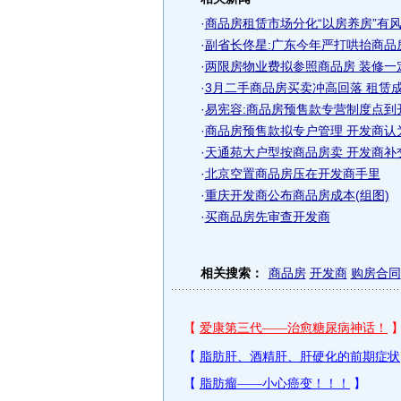
·
商品房租赁市场分化“以房养房”有风险
·
副省长佟星:广东今年严打哄抬商品
·
两限房物业费拟参照商品房 装修一
·
3月二手商品房买卖冲高回落 租赁成
·
易宪容:商品房预售款专营制度点到
·
商品房预售款拟专户管理 开发商认
·
天通苑大户型按商品房卖 开发商补
·
北京空置商品房压在开发商手里
·
重庆开发商公布商品房成本(组图)
·
买商品房先审查开发商
相关搜索：
商品房
开发商
购房合同