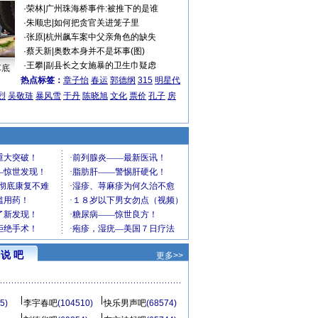
·
荣林
|
广州珠海桥事件:被推下的是谁
·
朱顺忠
|
如何把贪官关进笼子里
·
张原
|
杭州飙车案中父亲角色的缺失
·
蔡天新
|
奥数本身并不是坏事(图)
·
王攀
|
副县长之女施暴的卫生巾疑虑
车底
热点标签：
章子怡
春运
郭德纲
315
明星代
烈
吴敬琏
暴风雪
于丹
陈晓旭
文化
票价
孔子
房
说 吧
更多>>
5)
李宇春吧
(104510)
快乐男声吧
(68574)