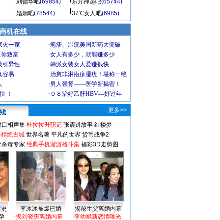
刘德华吧
(69854)
东方神起吧
(65744)
婚姻吧
(78544)
37℃女人吧
(6985)
商机在线
更多>>
对口相声集
杜拉拉升职记
张震讲故事
红楼梦
-精绝古城
世界名著
平凡的世界
货币战争2
毒杀毒专家
经典手机游游格斗集
福彩3D走势图
情史
李冰冰被爆已婚
揭秘生父离婚内幕
孕
·
揭刘晓庆离婚内幕
·
李幼斌新恋情曝光