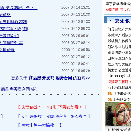
·
李宇春爆遭母逼
 沪高端房租金下...
2007-04-14 13:31
·
圣诞节明信片八
房价格
2007-04-13 10:38
茶 余 饭
定要用环保材料
2007-04-13 07:33
交持续下降(图)
2007-04-12 09:23
·
何炅获地产大亨
·
陈慧琳产后恢复
开发商命门
2007-03-29 09:01
·
殷桃街头休闲装
为管理费过高
2007-03-27 08:14
·
范冰冰红地毯
交地价款
2006-11-10 09:58
·
姚晨与老公素
2006-02-27 06:12
·
日军竟拿战俘
2006-02-18 00:41
·
盘点网坛大腕
·
美女办公室遭
2006-01-19 09:29
·
《Nobody》
更多关于
商品房 开发商 购房合同
的新闻>>
·
搜狐娱乐招聘
·
台北电玩展靓丽S
商品房买卖合同
签订
·
《变形金刚
·
王岳伦爆李
新版“西游”绝