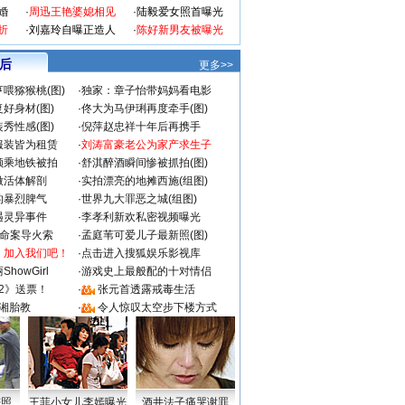
婚
·
周迅王艳婆媳相见
·
陆毅爱女照首曝光
折
·
刘嘉玲自曝正造人
·
陈好新男友被曝光
 后
更多>>
喂猕猴桃(图)
·
独家：章子怡带妈妈看电影
好身材(图)
·
佟大为马伊琍再度牵手(图)
秀性感(图)
·
倪萍赵忠祥十年后再携手
服装皆为租赁
·
刘涛富豪老公为家产求生子
颜乘地铁被拍
·
舒淇醉酒瞬间惨被抓拍(图)
做活体解剖
·
实拍漂亮的地摊西施(组图)
的暴烈脾气
·
世界九大罪恶之城(组图)
遇灵异事件
·
李孝利新欢私密视频曝光
成命案导火索
·
孟庭苇可爱儿子最新照(图)
：加入我们吧！
·
点击进入搜狐娱乐影视库
howGirl
·
游戏史上最般配的十对情侣
2》送票！
·
张元首透露戒毒生活
湘胎教
·
令人惊叹太空步下楼方式
密照
王菲小女儿李嫣曝光
酒井法子痛哭谢罪