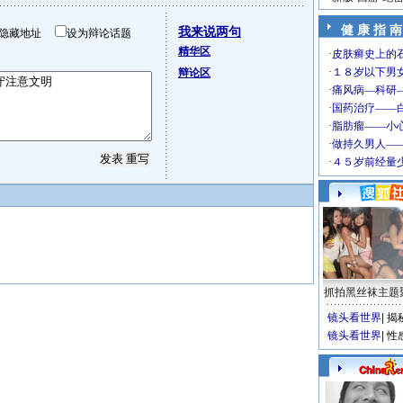
健 康 指 南
我来说两句
隐藏地址
设为辩论话题
精华区
辩论区
抓拍黑丝袜主题
镜头看世界
|
揭
镜头看世界
|
性