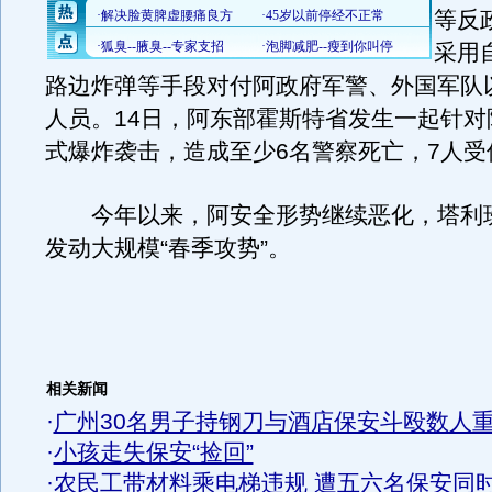
等反
采用
路边炸弹等手段对付阿政府军警、外国军队
人员。14日，阿东部霍斯特省发生一起针对
式爆炸袭击，造成至少6名警察死亡，7人受
今年以来，阿安全形势继续恶化，塔利
发动大规模“春季攻势”。
相关新闻
·
广州30名男子持钢刀与酒店保安斗殴数人
·
小孩走失保安“捡回”
·
农民工带材料乘电梯违规 遭五六名保安同