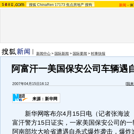
搜狐
ChinaRen
17173
焦点房地产
搜狗
新闻
-
体
新闻中心
>
国际新闻
>
国际要闻
>
时事快报
阿富汗一美国保安公司车辆遇
2007年04月15日16:12
[
我来
来源：新华网
新华网喀布尔4月15日电（记者张海波
富汗警方15日证实，一家美国保安公司的一
阿南部坎大哈省遭遇自杀式爆炸袭击，爆炸