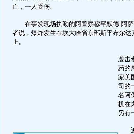
亡，一人受伤。
在事发现场执勤的阿警察穆罕默德·阿萨
者说，爆炸发生在坎大哈省东部斯平布尔达
上。
袭击
药的
家美
司的
名阿
机在
另有
近