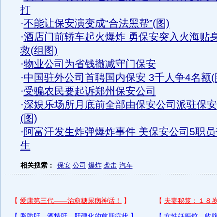
打
·
不能让保安演变成“合法黑帮”(图)
·
酒店门前轿车起火爆炸 勇保安突入火海贴
救(组图)
·
物业公司为省钱撤减守门保安
·
中国驻外公司首聘国内保安 3千人争4名额(
·
受骗农民要起诉郑州保安公司
·
深娱乐场所月底前全部由保安公司派驻保安
(图)
·
阿富汗发生炸弹爆炸事件 美保安公司5职员
生
相关搜索：
保安
公司
爆炸
袭击
汽车