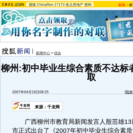
搜狐
ChinaRen
17173
焦点房地产
搜狗
新闻
-
体
新闻中心
>
综合
柳州:初中毕业生综合素质不达标
取
2007年04月16日08:25
[
我来
来源：千龙网
广西柳州市教育局新闻发言人殷茁雄13
市正式出台了《2007年初中毕业生综合素