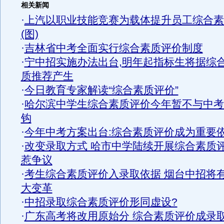
相关新闻
·
上汽以职业技能竞赛为载体提升员工综合素
(图)
·
吉林省中考全面实行综合素质评价制度
·
宁中招实施办法出台,明年起指标生将据综
质推荐产生
·
今日教育专家解读“综合素质评价”
·
哈尔滨中学生综合素质评价今年暂不与中考
钩
·
今年中考方案出台:综合素质评价成为重要
·
改变录取方式 哈市中学陆续开展综合素质
惹争议
·
考生综合素质评价入录取依据 烟台中招将
大变革
·
中招录取综合素质评价形同虚设?
·
广东高考将改用原始分 综合素质评价成录