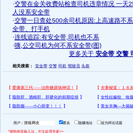
·
交警在金关收费站检查司机违章情况 一天2
人没系安全带
·
交警一日查处500余司机原因:上高速路不
全带、打手机
·
连线追踪:有安全带,司机也不系
·
咦,公交司机为何不系安全带(图)
更多关于
安全带 交警 
相关搜索：
安全带
交警
司机
驾驶员
头盔
用户：
匿名
隐藏地址
设为辩论话题
*搜狗拼音输入法，中文处理专家>>