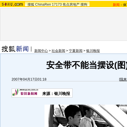
搜狐
ChinaRen
17173
焦点房地产
搜狗
新闻
-
体
新闻中心
>
社会新闻
>
宁夏新闻
>
银川晚报
安全带不能当摆设(图
2007年04月17日01:18
[
我来
来源：银川晚报