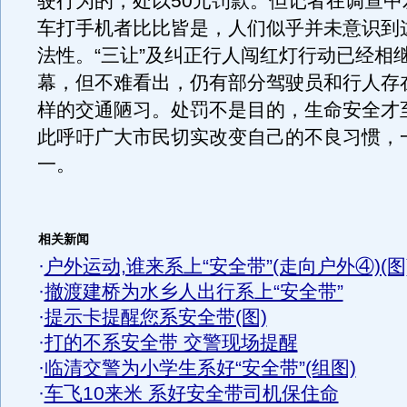
驶行为的，处以50元罚款。但记者在调查中
车打手机者比比皆是，人们似乎并未意识到
法性。“三让”及纠正行人闯红灯行动已经相
幕，但不难看出，仍有部分驾驶员和行人存
样的交通陋习。处罚不是目的，生命安全才
此呼吁广大市民切实改变自己的不良习惯，
一。
相关新闻
·
户外运动,谁来系上“安全带”(走向户外④)(图
·
撤渡建桥为水乡人出行系上“安全带”
·
提示卡提醒您系安全带(图)
·
打的不系安全带 交警现场提醒
·
临清交警为小学生系好“安全带”(组图)
·
车飞10来米 系好安全带司机保住命