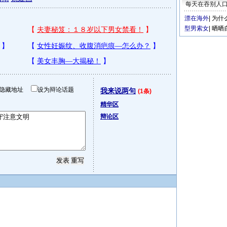
每天在吞别人
漂在海外
|
为什
型男索女
|
晒晒
隐藏地址
设为辩论话题
我来说两句
(1条)
精华区
辩论区