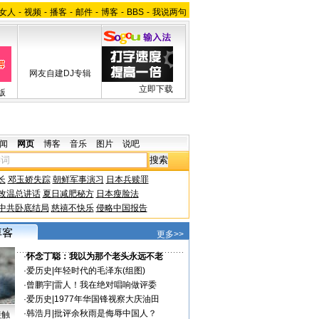
女人
-
视频
-
播客
-
邮件
-
博客
-
BBS
-
我说两句
网友自建DJ专辑
立即下载
版
闻
网页
博客
音乐
图片
说吧
长
邓玉娇失踪
朝鲜军事演习
日本兵赎罪
改温总讲话
夏日减肥秘方
日本瘦脸法
中共卧底结局
慈禧不快乐
侵略中国报告
更多>>
·
怀念丁聪：我以为那个老头永远不老
·
爱历史
|
年轻时代的毛泽东(组图)
·
曾鹏宇
|
雷人！我在绝对唱响做评委
·
爱历史
|
1977年华国锋视察大庆油田
·
韩浩月
|
批评余秋雨是侮辱中国人？
接触