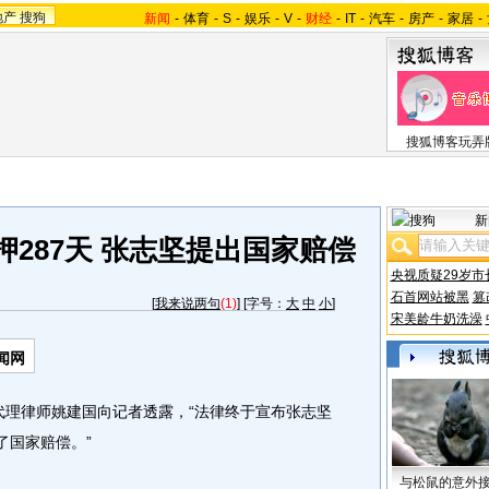
地产
搜狗
新闻
-
体育
-
S
-
娱乐
-
V
-
财经
-
IT
-
汽车
-
房产
-
家居
-
搜狐博客玩弄
新
押287天 张志坚提出国家赔偿
央视质疑29岁市
石首网站被黑
篡
[
我来说两句
(1)
] [字号：
大
中
小
]
宋美龄牛奶洗澡
闻网
代理律师姚建国向记者透露，“法律终于宣布张志坚
了国家赔偿。”
与松鼠的意外