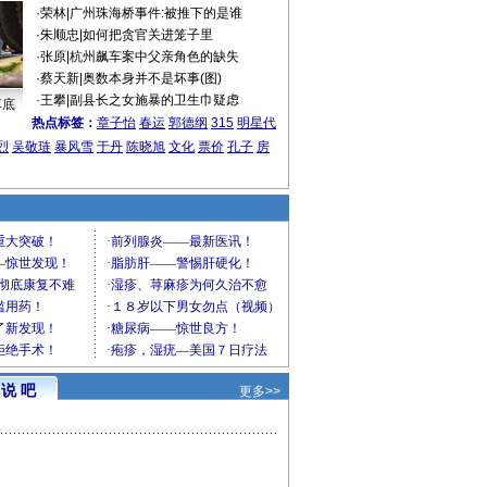
·
荣林
|
广州珠海桥事件:被推下的是谁
·
朱顺忠
|
如何把贪官关进笼子里
·
张原
|
杭州飙车案中父亲角色的缺失
·
蔡天新
|
奥数本身并不是坏事(图)
·
王攀
|
副县长之女施暴的卫生巾疑虑
车底
热点标签：
章子怡
春运
郭德纲
315
明星代
烈
吴敬琏
暴风雪
于丹
陈晓旭
文化
票价
孔子
房
说 吧
更多>>