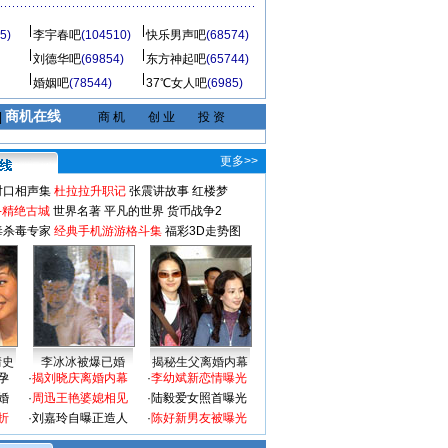
5)
李宇春吧
(104510)
快乐男声吧
(68574)
刘德华吧
(69854)
东方神起吧
(65744)
婚姻吧
(78544)
37℃女人吧
(6985)
商机在线
|
商 机
创 业
投 资
更多>>
对口相声集
杜拉拉升职记
张震讲故事
红楼梦
-精绝古城
世界名著
平凡的世界
货币战争2
毒杀毒专家
经典手机游游格斗集
福彩3D走势图
情史
李冰冰被爆已婚
揭秘生父离婚内幕
孕
·
揭刘晓庆离婚内幕
·
李幼斌新恋情曝光
婚
·
周迅王艳婆媳相见
·
陆毅爱女照首曝光
折
·
刘嘉玲自曝正造人
·
陈好新男友被曝光