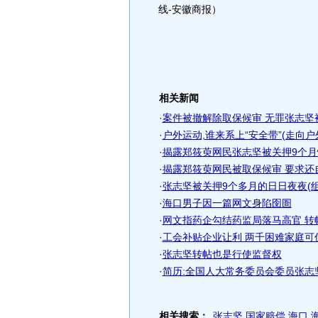
线-安徽商报）
相关新闻
·
案件被撤解除取保候审 无罪张志坚被
·
户外运动,谁来系上“安全带”(走向户外
·
揭露郑筱萸网民张志坚被关押9个月
·
揭露郑筱萸网民被取保候审 要求还自
·
张志坚被关押9个多月的日日夜夜(组
·
海口男子因一篇网文身陷囹圄
·
网文指药企勾结药监局落马高官 转
·
工会补贴企业让利 两千困难家庭可
·
张志坚转帖也是行使监督权
·
简历:全国人大常务委员会委员张志
相关搜索：
张志坚
国家赔偿
海口