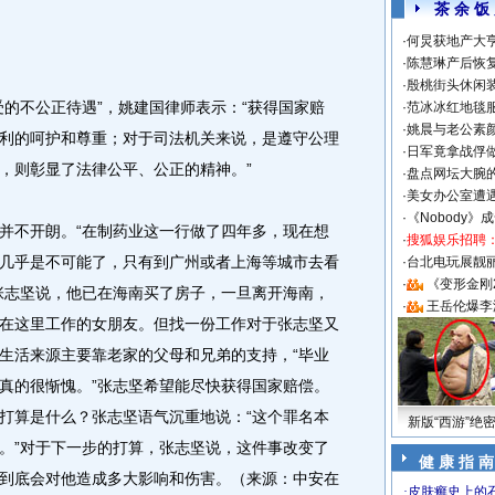
茶 余 饭
·
何炅获地产大亨
·
陈慧琳产后恢复
·
殷桃街头休闲装
不公正待遇”，姚建国律师表示：“获得国家赔
·
范冰冰红地毯
·
姚晨与老公素
利的呵护和尊重；对于司法机关来说，是遵守公理
·
日军竟拿战俘
，则彰显了法律公平、公正的精神。”
·
盘点网坛大腕
·
美女办公室遭
·
《Nobody》
不开朗。“在制药业这一行做了四年多，现在想
·
搜狐娱乐招聘
几乎是不可能了，只有到广州或者上海等城市去看
·
台北电玩展靓丽S
·
《变形金刚
张志坚说，他已在海南买了房子，一旦离开海南，
·
王岳伦爆李
在这里工作的女朋友。但找一份工作对于张志坚又
生活来源主要靠老家的父母和兄弟的支持，“毕业
真的很惭愧。”张志坚希望能尽快获得国家赔偿。
打算是什么？张志坚语气沉重地说：“这个罪名本
新版“西游”绝
。”对于下一步的打算，张志坚说，这件事改变了
健 康 指 南
到底会对他造成多大影响和伤害。（来源：中安在