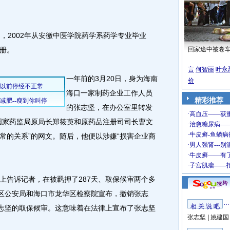
2002年从安徽中医学院药学系药学专业毕业
册。
回家途中被卷
言
何智丽
叶永
一年前的3月20日，身为海南
价
海口一家制药企业工作人员
精彩推荐
的张志坚，在办公室里转发
国家药监局原局长郑筱萸和原药品注册司司长曹文
常的关系”的网文。随后，他便以涉嫌“损害企业商
。
告诉记者，在被羁押了287天、取保候审两个多
税区公安局和海口市龙华区检察院宣布，撤销张志
相 关 说 吧
张志坚的取保候审。这意味着在法律上宣布了张志坚
张志坚
|
姚建国