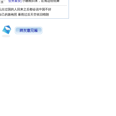
型男索女
|
小糖精归来，在海边轻轻舞
口水
么出过国的人回来之后都会说中国不好
自己的旗袍照
暴雨过后天空依旧晴朗