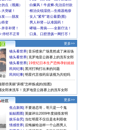
更多>>
镜头看世界
|
音乐喷泉广场竟然成了淋浴场
镜头看世界
|
克罗地亚公路赛上的洗车女郎
镜头看世界
|
19世纪日本生产恐怖孕妇娃娃
民间纪事
|
黑河打狗打出来的问题
民间纪事
|
明星代言假药应该视为共犯吗
聚会
秘那些美丽“床模”怎样炼成的(组图)
感女郎来洗车！克罗地亚公路赛上的洗车女郎
更多>>
焦点新闻
|
不要迷恋哥，哥只是一个鬼
贴贴图图
|
英媒评出2009年度搞怪发明
娱乐旮旯
|
当红明星不仅仅是名利双收
情感世界
|
后悔嫁给这样一个山西男人