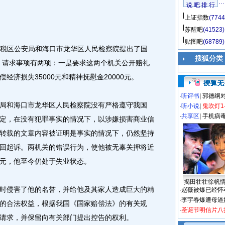
说 吧 排 行
上证指数
(7744
苏醒吧
(41523)
贴图吧
(68789)
税区公安局和海口市龙华区人民检察院提出了国
搜狐分类
，请求事项有两项：一是要求这两个机关公开赔礼
济损失35000元和精神抚慰金20000元。
·
听评书
|
郭德纲
和海口市龙华区人民检察院没有严格遵守我国
·
听小说
|
鬼吹灯1
·
共享区
|
手机病
定，在没有犯罪事实的情况下，以涉嫌损害商业信
转载的文章内容被证明是事实的情况下，仍然坚持
回起诉。两机关的错误行为，使他被无辜关押将近
00元，他至今仍处于失业状态。
揭田壮壮徐帆
侵害了他的名誉，并给他及其家人造成巨大的精
·
赵薇被爆已经怀
·
李宇春爆遭母逼
的合法权益，根据我国《国家赔偿法》的有关规
·
圣诞节明信片八
请求，并保留向有关部门提出控告的权利。