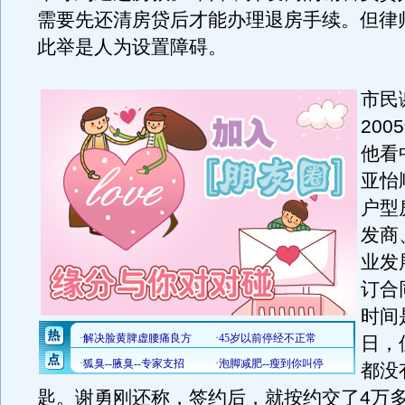
需要先还清房贷后才能办理退房手续。但律
此举是人为设置障碍。
市民
200
他看
亚怡
户型
发商
业发
订合
时间
日，
都没
匙。谢勇刚还称，签约后，就按约交了4万