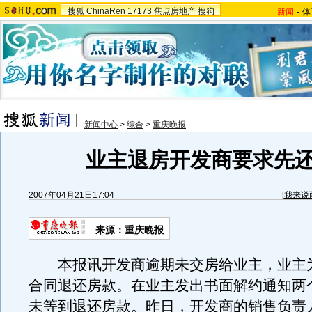
搜狐
ChinaRen
17173
焦点房地产
搜狗
新闻
-
体
新闻中心
>
综合
>
重庆晚报
业主退房开发商要求先还
2007年04月21日17:04
[
我来说
来源：重庆晚报
本报讯开发商逾期未交房给业主，业主
合同退还房款。在业主发出书面解约通知两
未等到退还房款。昨日，开发商的销售负责