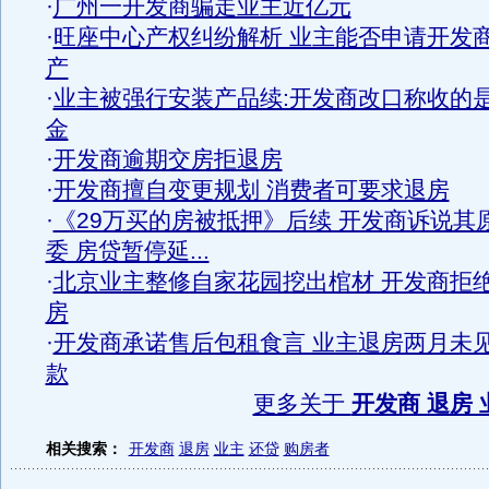
·
广州一开发商骗走业主近亿元
·
旺座中心产权纠纷解析 业主能否申请开发
产
·
业主被强行安装产品续:开发商改口称收的
金
·
开发商逾期交房拒退房
·
开发商擅自变更规划 消费者可要求退房
·
《29万买的房被抵押》后续 开发商诉说其
委 房贷暂停延...
·
北京业主整修自家花园挖出棺材 开发商拒
房
·
开发商承诺售后包租食言 业主退房两月未
款
更多关于
开发商 退房 
相关搜索：
开发商
退房
业主
还贷
购房者