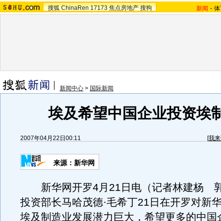
搜狐
ChinaRen
17173
焦点房地产
搜狗
新闻
-
体
新闻中心
>
国际新闻
埃及希望中国企业投资埃
2007年04月22日00:11
[
我来
来源：新华网
新华网开罗4月21日电（记者林建杨 
投资部长马哈茂德·毛希丁21日在开罗对新
埃及制造业发展潜力巨大，希望更多的中国