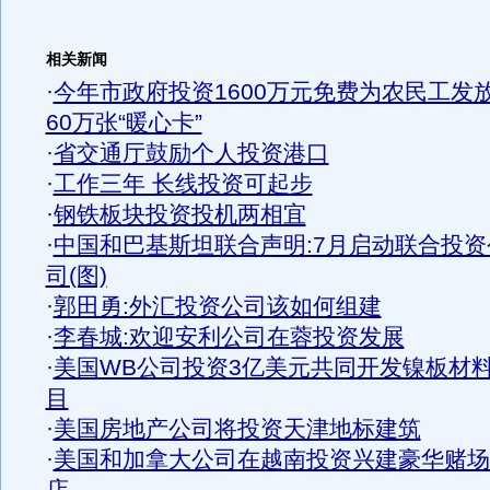
相关新闻
·
今年市政府投资1600万元免费为农民工发
60万张“暖心卡”
·
省交通厅鼓励个人投资港口
·
工作三年 长线投资可起步
·
钢铁板块投资投机两相宜
·
中国和巴基斯坦联合声明:7月启动联合投资
司(图)
·
郭田勇:外汇投资公司该如何组建
·
李春城:欢迎安利公司在蓉投资发展
·
美国WB公司投资3亿美元共同开发镍板材
目
·
美国房地产公司将投资天津地标建筑
·
美国和加拿大公司在越南投资兴建豪华赌场