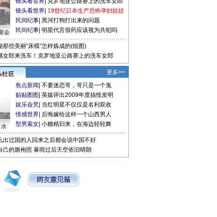
镜头看世界
|
克罗地亚公路赛上的洗车女郎
镜头看世界
|
19世纪日本生产恐怖孕妇娃娃
民间纪事
|
黑河打狗打出来的问题
民间纪事
|
明星代言假药应该视为共犯吗
聚会
秘那些美丽“床模”怎样炼成的(组图)
感女郎来洗车！克罗地亚公路赛上的洗车女郎
更多>>
焦点新闻
|
不要迷恋哥，哥只是一个鬼
贴贴图图
|
英媒评出2009年度搞怪发明
娱乐旮旯
|
当红明星不仅仅是名利双收
情感世界
|
后悔嫁给这样一个山西男人
型男索女
|
小糖精归来，在海边轻轻舞
口水
么出过国的人回来之后都会说中国不好
自己的旗袍照
暴雨过后天空依旧晴朗