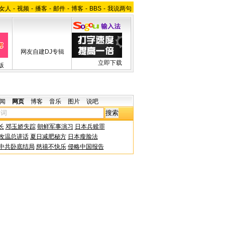
女人
-
视频
-
播客
-
邮件
-
博客
-
BBS
-
我说两句
网友自建DJ专辑
立即下载
版
闻
网页
博客
音乐
图片
说吧
长
邓玉娇失踪
朝鲜军事演习
日本兵赎罪
改温总讲话
夏日减肥秘方
日本瘦脸法
中共卧底结局
慈禧不快乐
侵略中国报告