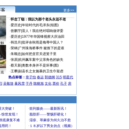
更多>>
·
怀念丁聪：我以为那个老头永远不老
·
爱历史
|
年轻时代的毛泽东(组图)
·
曾鹏宇
|
雷人！我在绝对唱响做评委
·
爱历史
|
1977年华国锋视察大庆油田
·
韩浩月
|
批评余秋雨是侮辱中国人？
接触
·
荣林
|
广州珠海桥事件:被推下的是谁
·
朱顺忠
|
如何把贪官关进笼子里
·
张原
|
杭州飙车案中父亲角色的缺失
·
蔡天新
|
奥数本身并不是坏事(图)
·
王攀
|
副县长之女施暴的卫生巾疑虑
车底
热点标签：
章子怡
春运
郭德纲
315
明星代
烈
吴敬琏
暴风雪
于丹
陈晓旭
文化
票价
孔子
房