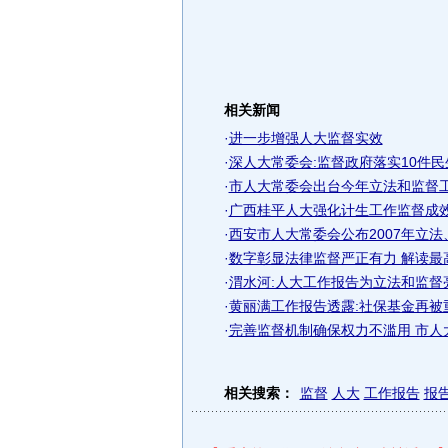
相关新闻
·
进一步增强人大监督实效
·
深人大常委会:监督政府落实10件民
·
市人大常委会出台今年立法和监督
·
广西桂平人大强化计生工作监督成
·
西安市人大常委会公布2007年立法
·
数字彰显法律监督严正有力 解读最
·
渭水河:人大工作报告为立法和监督
·
黄丽满工作报告透露:社保基金再被重
·
完善监督机制确保权力不滥用 市人大
相关搜索：
监督
人大
工作报告
报