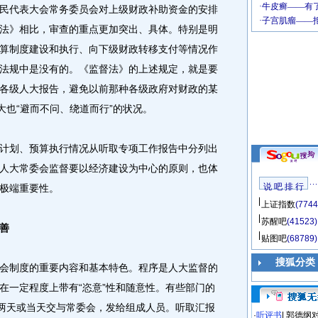
民代表大会常务委员会对上级财政补助资金的安排
法》相比，审查的重点更加突出、具体。特别是明
算制度建设和执行、向下级财政转移支付等情况作
法规中是没有的。《监督法》的上述规定，就是要
各级人大报告，避免以前那种各级政府对财政的某
大也“避而不问、绕道而行”的状况。
划、预算执行情况从听取专项工作报告中分列出
人大常委会监督要以经济建设为中心的原则，也体
说 吧 排 行
极端重要性。
上证指数
(7744
苏醒吧
(41523)
善
贴图吧
(68789)
搜狐分类
制度的重要内容和基本特色。程序是人大监督的
在一定程度上带有“恣意”性和随意性。有些部门的
一两天或当天交与常委会，发给组成人员。听取汇报
·
听评书
|
郭德纲