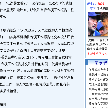
了，只是“雾里看花”，没有机会，也没有时间就报
·
听小说
|
鬼吹灯1
·
共享区
|
手机病
什么意见和建议来。听取和审议专项工作报告，往
实效。
明确规定：“人民政府、人民法院和人民检察院
前，由其办事机构将专项工作报告送交本级人民代
揭田壮壮徐帆
会有关工作机构征求意见；人民政府、人民法院或
·
赵薇被爆已经怀
·
李宇春爆遭母逼
委员会举行会议的十日前送交常委会”；还规
·
圣诞节明信片八
务委员会举行会议七日前，将专项工作报告发给常
茶 余 饭
了专项工作报告提交和运行的时间，使得常委会组
·
何炅获地产大亨
作报告的内容，在以前调查的基础上，针对某些问
·
陈慧琳产后恢复
题的症结，提出更准确、更具体、可操作性的意见
·
殷桃街头休闲装
去改进工作，使人大监督不但程序规范，而且有实
·
范冰冰红地毯
·
姚晨与老公素
实质性监督。
·
日军竟拿战俘
·
盘点网坛大腕
·
美女办公室遭
威性