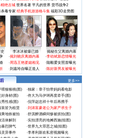
-精绝古城
世界名著
平凡的世界
货币战争2
毒杀毒专家
经典手机游游格斗集
福彩3D走势图
情史
李冰冰被爆已婚
揭秘生父离婚内幕
孕
·
揭刘晓庆离婚内幕
·
李幼斌新恋情曝光
婚
·
周迅王艳婆媳相见
·
陆毅爱女照首曝光
折
·
刘嘉玲自曝正造人
·
陈好新男友被曝光
 后
更多>>
喂猕猴桃(图)
·
独家：章子怡带妈妈看电影
好身材(图)
·
佟大为马伊琍再度牵手(图)
秀性感(图)
·
倪萍赵忠祥十年后再携手
服装皆为租赁
·
刘涛富豪老公为家产求生子
颜乘地铁被拍
·
舒淇醉酒瞬间惨被抓拍(图)
做活体解剖
·
实拍漂亮的地摊西施(组图)
的暴烈脾气
·
世界九大罪恶之城(组图)
遇灵异事件
·
李孝利新欢私密视频曝光