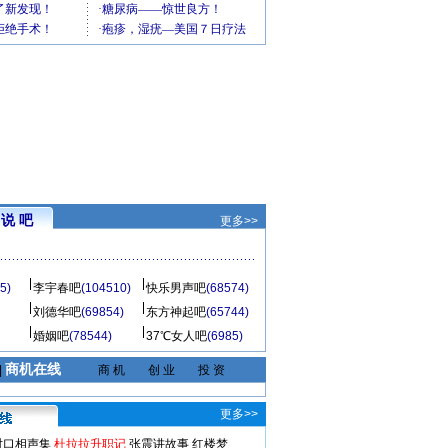
说 吧
更多>>
5)
李宇春吧
(104510)
快乐男声吧
(68574)
刘德华吧
(69854)
东方神起吧
(65744)
婚姻吧
(78544)
37℃女人吧
(6985)
商机在线
|
商 机
创 业
投 资
更多>>
对口相声集
杜拉拉升职记
张震讲故事
红楼梦