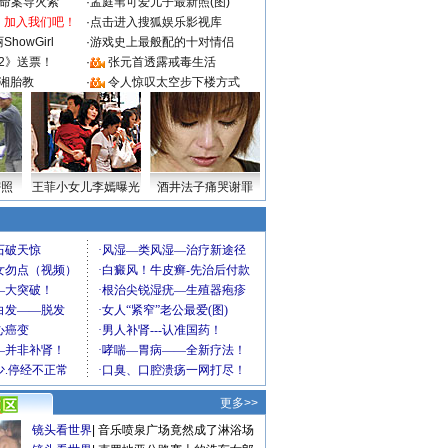
成命案导火索
·
孟庭苇可爱儿子最新照(图)
：加入我们吧！
·
点击进入搜狐娱乐影视库
howGirl
·
游戏史上最般配的十对情侣
2》送票！
·
张元首透露戒毒生活
湘胎教
·
令人惊叹太空步下楼方式
密照
王菲小女儿李嫣曝光
酒井法子痛哭谢罪
更多>>
镜头看世界
|
音乐喷泉广场竟然成了淋浴场