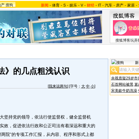
地产
搜狗
新闻
-
体育
-
S
-
娱乐
-
V
-
财经
-
IT
-
汽车
-
房产
-
家居
-
搜狐博客玩弄
新
法》的几点粗浅认识
央视质疑29岁市
石首网站被黑
篡
[
我来说两句
] [字号：
大
中
小
]
宋美龄牛奶洗澡
坚持党的领导，依法行使监督权，健全监督机
实效，促进依法行政和公正司法有着深远和重大的
府两院”的专项工作汇报，从内容、程序和形式上都