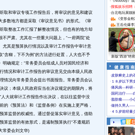
·
《Nobody》
·
搜狐娱乐招聘
取和审议专项工作报告后，将审议的意见和建议
·
台北电玩展靓丽S
·
《变形金刚
，大多数地方都是采取《审议意见书》的形式。《审
·
王岳伦爆李
听取整改工作汇报了解整改情况，但也有的地方却
很不严肃。尤其在一些重大问题上，“一府两院”处
之。尤其是预算执行情况以及审计工作报告中审计意
取“含糊，下不为例”的方法进行处置，人大也不予
新版“西游”绝
法》明确规定：“常务委员会组成人员对国民经济和
健 康 指 南
行情况和审计工作报告的审议意见交由本级人民政
理情况向常务委员会提出书面报告。常务委员会认
决议；本级人民政府应当在决议规定的期限内，将
”人大就审计工作报告作出决议，在以往监督中没
前的《预算法》和《监督条例》在实施上更严格，
预算监督的权威性。通过督促落实审计意见，借助
预算监督的有效形式，是遏制预算执行“不遵规蹈
大常委会刘文华)