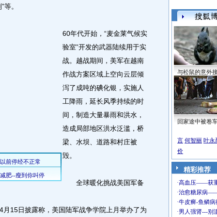
”等。
60年代开始，“麦金莱气候实
验室”开发的武器陆续用于实
战。越战期间，美军在越南
与松鼠的意外
作战方案区域上空向云层倾
泻了成吨的碘化银，实施人
工降雨，延长风季持续的时
间，制造大量暴雨和洪水，
回家途中被卷
造成局部地区洪水泛滥，桥
言
何智丽
叶永
梁、水坝、道路和村庄被
价
毁。
精彩推荐
全球暖化挑战美国军备
月15日披露称，美国陆军战争学院上月举办了为