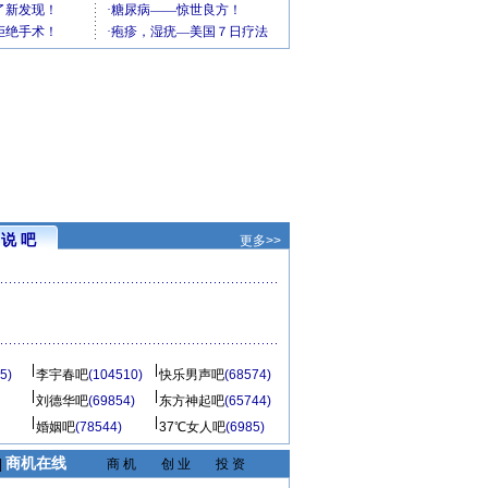
说 吧
更多>>
5)
李宇春吧
(104510)
快乐男声吧
(68574)
刘德华吧
(69854)
东方神起吧
(65744)
婚姻吧
(78544)
37℃女人吧
(6985)
商机在线
|
商 机
创 业
投 资