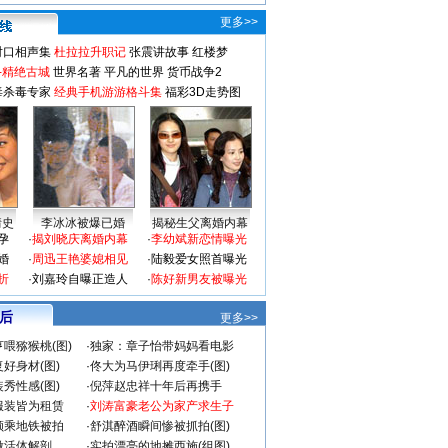
更多>>
对口相声集
杜拉拉升职记
张震讲故事
红楼梦
-精绝古城
世界名著
平凡的世界
货币战争2
毒杀毒专家
经典手机游游格斗集
福彩3D走势图
情史
李冰冰被爆已婚
揭秘生父离婚内幕
孕
·
揭刘晓庆离婚内幕
·
李幼斌新恋情曝光
婚
·
周迅王艳婆媳相见
·
陆毅爱女照首曝光
折
·
刘嘉玲自曝正造人
·
陈好新男友被曝光
 后
更多>>
喂猕猴桃(图)
·
独家：章子怡带妈妈看电影
好身材(图)
·
佟大为马伊琍再度牵手(图)
秀性感(图)
·
倪萍赵忠祥十年后再携手
服装皆为租赁
·
刘涛富豪老公为家产求生子
颜乘地铁被拍
·
舒淇醉酒瞬间惨被抓拍(图)
做活体解剖
·
实拍漂亮的地摊西施(组图)