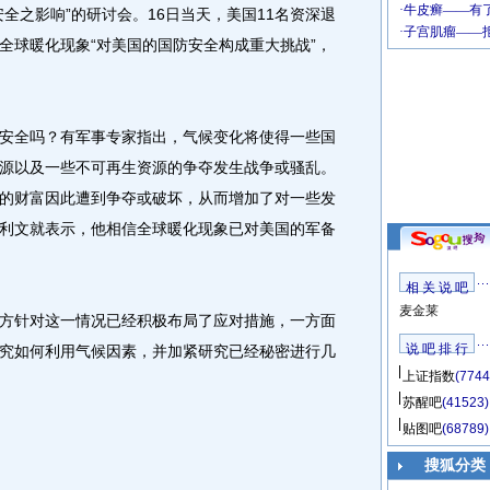
全之影响”的研讨会。16日当天，美国11名资深退
全球暖化现象“对美国的国防安全构成重大挑战”，
全吗？有军事专家指出，气候变化将使得一些国
源以及一些不可再生资源的争夺发生战争或骚乱。
的财富因此遭到争夺或破坏，从而增加了对一些发
利文就表示，他相信全球暖化现象已对美国的军备
相 关 说 吧
麦金莱
针对这一情况已经积极布局了应对措施，一方面
说 吧 排 行
究如何利用气候因素，并加紧研究已经秘密进行几
上证指数
(7744
苏醒吧
(41523)
贴图吧
(68789)
搜狐分类