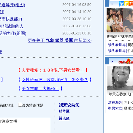
道导弹(组图)
2007-04-16 08:50
图)
2007-04-14 10:20
提高快反能力
2007-03-28 10:10
何想战胜的人
2007-01-08 13:08
的力作(组图)
2006-01-23 08:18
抓拍黑丝袜主题
更多关于
气象 武器 美军
的新闻>>
镜头看世界
|
揭
镜头看世界
|
性
密
每天在吞别人
漂在海外
|
为什
我来说两句
隐藏地址
设为辩论话题
型男索女
|
晒晒
精华区
辩论区