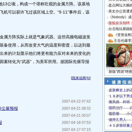
占地13公顷，构成一个堪称壮观的金属方阵。该基地
·
盘点网坛大腕
·
美女办公室遭
机可以获许飞过该区域上空。“9·11”事件后，该
·
《Nobody》
。
·
搜狐娱乐招聘
·
台北电玩展靓丽S
·
《变形金刚
属方阵实际上就是气象武器。这些高频电磁波发
·
王岳伦爆李
装备使用，从而改变大气的温度和密度，以达到最
出来的计划显示他们将更有能力应对未来的变化的
因素转化为“武器”，为美军所用。据国际先驱导报
新版“西游”绝
[
我来说两句
]
健 康 指 南
2007-04-22 07:42
沙尘暴预报
2007-04-21 08:32
2007-04-21 05:07
报
2007-04-18 07:53
2007-04-17 07:15