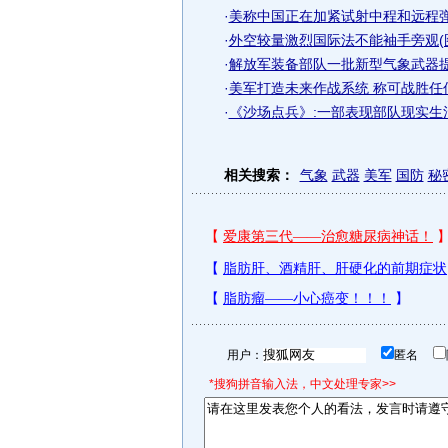
·
美称中国正在加紧试射中程和远程弹
·
外空较量激烈国际法不能袖手旁观(
·
解放军装备部队一批新型气象武器
·
美军打造未来作战系统 称可战胜任
·
《沙场点兵》:一部表现部队现实生活
相关搜索：
气象
武器
美军
国防
秘
用户：
匿名
*搜狗拼音输入法，中文处理专家>>