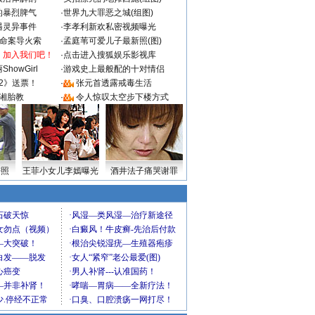
的暴烈脾气
·
世界九大罪恶之城(组图)
遇灵异事件
·
李孝利新欢私密视频曝光
成命案导火索
·
孟庭苇可爱儿子最新照(图)
：加入我们吧！
·
点击进入搜狐娱乐影视库
howGirl
·
游戏史上最般配的十对情侣
2》送票！
·
张元首透露戒毒生活
湘胎教
·
令人惊叹太空步下楼方式
密照
王菲小女儿李嫣曝光
酒井法子痛哭谢罪