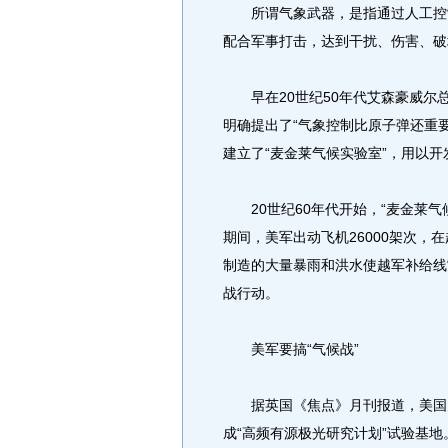
所谓气象武器，是指通过人工控制
配合军事打击，达到干扰、伤害、破
早在20世纪50年代艾森豪威尔
明确提出了“气象控制比原子弹还重
建立了“麦金莱气候实验室”，用以开
20世纪60年代开始，“麦金莱气
期间，美军出动飞机26000架次，
制造的大量暴雨和洪水使越军补给线
战行动。
美军要搞“气候战”
据英国《焦点》月刊报道，美国空
成“高频有源极光研究计划”试验基