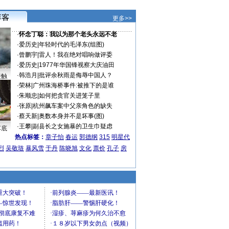
更多>>
·
怀念丁聪：我以为那个老头永远不老
·
爱历史
|
年轻时代的毛泽东(组图)
·
曾鹏宇
|
雷人！我在绝对唱响做评委
·
爱历史
|
1977年华国锋视察大庆油田
·
韩浩月
|
批评余秋雨是侮辱中国人？
接触
·
荣林
|
广州珠海桥事件:被推下的是谁
·
朱顺忠
|
如何把贪官关进笼子里
·
张原
|
杭州飙车案中父亲角色的缺失
·
蔡天新
|
奥数本身并不是坏事(图)
·
王攀
|
副县长之女施暴的卫生巾疑虑
车底
热点标签：
章子怡
春运
郭德纲
315
明星代
烈
吴敬琏
暴风雪
于丹
陈晓旭
文化
票价
孔子
房