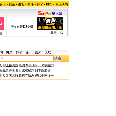
女人
-
视频
-
播客
-
邮件
-
博客
-
BBS
-
我说两句
网友自建DJ专辑
立即下载
版
闻
网页
博客
音乐
图片
说吧
长
邓玉娇失踪
朝鲜军事演习
日本兵赎罪
改温总讲话
夏日减肥秘方
日本瘦脸法
中共卧底结局
慈禧不快乐
侵略中国报告