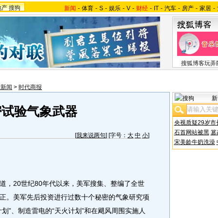
地产
搜狗
新闻
-
体育
-
S
-
娱乐
-
V
-
财经
-
IT
-
汽车
-
房产
-
家居
-
搜狐博客玩弄
宁新闻
>
时代商报
新
密试验气象武器
央视质疑29岁市
石首网站被黑
篡
[
我来说两句
] [字号：
大
中
小
]
宋美龄牛奶洗澡
，20世纪80年代以来，美军搜集、整编了全世
正。美军先后投资进行过数十个秘密的气象研究项
划”、制造雷电的“天火计划”和在飓风周围实施人