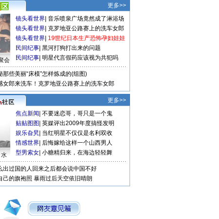
更多>>
镜头看世界
|
音乐喷泉广场竟然成了淋浴场
镜头看世界
|
克罗地亚公路赛上的洗车女郎
镜头看世界
|
19世纪日本生产恐怖孕妇娃娃
民间纪事
|
黑河打狗打出来的问题
民间纪事
|
明星代言假药应该视为共犯吗
聚会
秘那些美丽“床模”怎样炼成的(组图)
感女郎来洗车！克罗地亚公路赛上的洗车女郎
更多>>
焦点新闻
|
不要迷恋哥，哥只是一个鬼
贴贴图图
|
英媒评出2009年度搞怪发明
娱乐旮旯
|
当红明星不仅仅是名利双收
情感世界
|
后悔嫁给这样一个山西男人
型男索女
|
小糖精归来，在海边轻轻舞
口水
么出过国的人回来之后都会说中国不好
自己的旗袍照
暴雨过后天空依旧晴朗