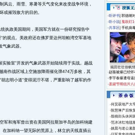
风云、雨雪、寒暑等天气变化来改变战争环境，
坏或摧毁敌方的目的。
·
听评书
|
郭德纲
·
听小说
|
鬼吹灯1
·
共享区
|
手机病
总统执政美国期间，美国军方就在一份研究报告中
要”的观点。美政府还在佛罗里达州坦帕湾空军基地
发气象武器。
候实验室”开发的气象武器开始陆续用于实战。越战
揭田壮壮徐帆
在越南作战区域上空施放降雨催化弹474万多枚，其
·
赵薇被爆已经怀
·
李宇春爆遭母逼
“胡志明小道”变得泥泞不堪，严重影响了越军的作
·
圣诞节明信片八
茶 余 饭
·
何炅获地产大亨
·
陈慧琳产后恢复
·
殷桃街头休闲装
军和海军曾出资在美国阿拉斯加半岛的加科纳建
·
范冰冰红地毯
·
姚晨与老公素
地。在加科纳一望无际的荒原上，林立的天线直插云
·
日军竟拿战俘