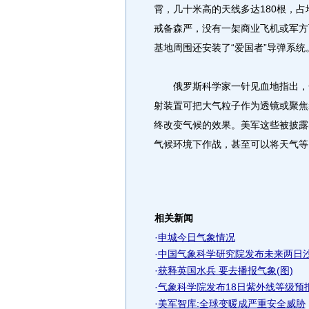
霄，几十米高的天线多达180根，
戒备森严，没有一架商业飞机或军方飞
基地周围还安装了“爱国者”导弹系统
俄罗斯科学家一针见血地指出，金
射装置可把大气粒子作为透镜或聚焦
终改变气候的效果。美军这些被披露
气候环境下作战，甚至可以将天气等
相关新闻
·
申城今日气象情况
·
中国气象科学研究院发布未来两日
·
获释英国水兵 要去播报气象(图)
·
气象科学院发布18日紫外线等级预
·
美军智库:全球变暖成严重安全威胁