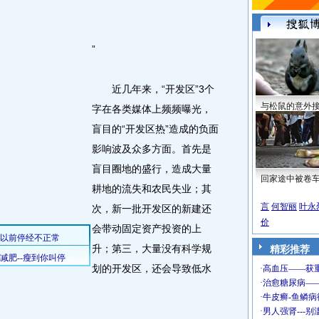
”
近几年来，“开发区”3个
与松鼠的意外
字在各类媒体上频频曝光，
盲目的“开发区热”造成的负面
影响波及众多方面。首先是
盲目圈地的盛行，造成大量
回家途中被卷
耕地的流失和农民失业；其
言
何智丽
叶永
次，新一批开发区的新建还
价
会带动固定资产投资的上
升；第三，大量没有科学规
精彩推荐
划的开发区，还会导致低水