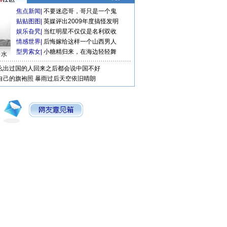
焦点新闻
|
不要迷恋哥，哥只是一个鬼
贴贴图图
|
英媒评出2009年度搞怪发明
娱乐旮旯
|
当红明星不仅仅是名利双收
情感世界
|
后悔嫁给这样一个山西男人
型男索女
|
小糖精归来，在海边轻轻舞
口水
么出过国的人回来之后都会说中国不好
自己的旗袍照
暴雨过后天空依旧晴朗