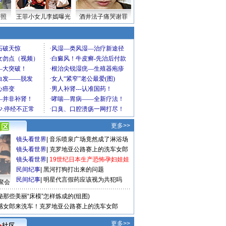
密照
王菲小女儿李嫣曝光
酒井法子痛哭谢罪
更多>>
镜头看世界
|
音乐喷泉广场竟然成了淋浴场
镜头看世界
|
克罗地亚公路赛上的洗车女郎
镜头看世界
|
19世纪日本生产恐怖孕妇娃娃
民间纪事
|
黑河打狗打出来的问题
民间纪事
|
明星代言假药应该视为共犯吗
聚会
秘那些美丽“床模”怎样炼成的(组图)
感女郎来洗车！克罗地亚公路赛上的洗车女郎
更多>>