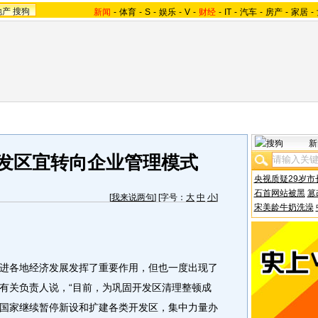
地产
搜狗
新闻
-
体育
-
S
-
娱乐
-
V
-
财经
-
IT
-
汽车
-
房产
-
家居
-
新
开发区宜转向企业管理模式
央视质疑29岁市
石首网站被黑
篡
[
我来说两句
] [字号：
大
中
小
]
宋美龄牛奶洗澡
各地经济发展发挥了重要作用，但也一度出现了
有关负责人说，“目前，为巩固开发区清理整顿成
国家继续暂停新设和扩建各类开发区，集中力量办