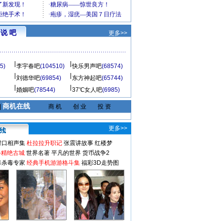
说 吧
更多>>
5)
李宇春吧
(104510)
快乐男声吧
(68574)
刘德华吧
(69854)
东方神起吧
(65744)
婚姻吧
(78544)
37℃女人吧
(6985)
商机在线
|
商 机
创 业
投 资
更多>>
对口相声集
杜拉拉升职记
张震讲故事
红楼梦
-精绝古城
世界名著
平凡的世界
货币战争2
毒杀毒专家
经典手机游游格斗集
福彩3D走势图