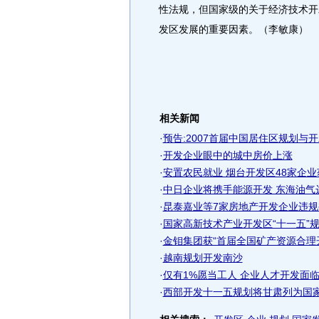
性法规，但国家级的关于经济技术开
发区发展的重要因素。（李敏康）
相关新闻
·
预告:2007首届中国居住区规划与
·
开发企业眼中的城中房价上涨
·
安置农民就业 烟台开发区48家企业获
·
中日企业将携手能源开发 东海油气
·
昆泰嘉业等7家房地产开发企业违规
·
国家高新技术产业开发区“十一五”
·
金钼集团获“首届全国矿产资源合理开
·
越南规划开发南沙
·
仅有1%愿当工人 企业人才开发面临
·
西部开发十一五规划将甘肃列为国家