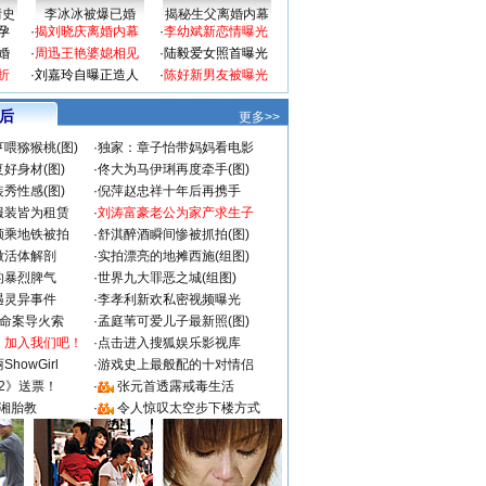
情史
李冰冰被爆已婚
揭秘生父离婚内幕
孕
·
揭刘晓庆离婚内幕
·
李幼斌新恋情曝光
婚
·
周迅王艳婆媳相见
·
陆毅爱女照首曝光
折
·
刘嘉玲自曝正造人
·
陈好新男友被曝光
 后
更多>>
喂猕猴桃(图)
·
独家：章子怡带妈妈看电影
好身材(图)
·
佟大为马伊琍再度牵手(图)
秀性感(图)
·
倪萍赵忠祥十年后再携手
服装皆为租赁
·
刘涛富豪老公为家产求生子
颜乘地铁被拍
·
舒淇醉酒瞬间惨被抓拍(图)
做活体解剖
·
实拍漂亮的地摊西施(组图)
的暴烈脾气
·
世界九大罪恶之城(组图)
遇灵异事件
·
李孝利新欢私密视频曝光
成命案导火索
·
孟庭苇可爱儿子最新照(图)
：加入我们吧！
·
点击进入搜狐娱乐影视库
howGirl
·
游戏史上最般配的十对情侣
2》送票！
·
张元首透露戒毒生活
湘胎教
·
令人惊叹太空步下楼方式