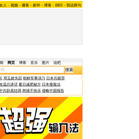
女人
-
视频
-
播客
-
邮件
-
博客
-
BBS
-
我说两句
闻
网页
博客
音乐
图片
说吧
长
邓玉娇失踪
朝鲜军事演习
日本兵赎罪
改温总讲话
夏日减肥秘方
日本瘦脸法
中共卧底结局
慈禧不快乐
侵略中国报告