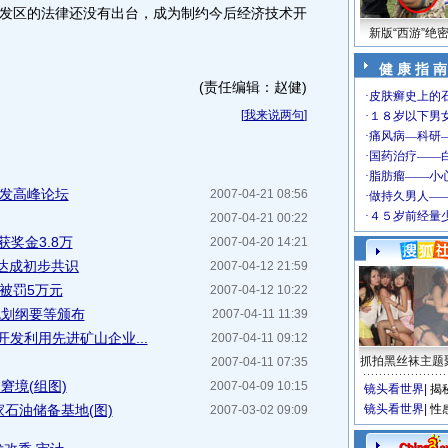
发区的法律还没有出台，成为制约今后经济技术开
新版“西游”绝
健 康 指 南
(责任编辑：赵健)
[
我来说两句
]
开发高峰论坛
2007-04-21 08:56
2007-04-21 00:22
奖金3.8万
2007-04-20 14:21
达成初步共识
2007-04-12 21:59
被罚5万元
2007-04-12 10:22
规划纲要等颁布
2007-04-11 11:39
发利用先进矿山企业...
2007-04-11 09:12
抓拍黑丝袜主题
2007-04-11 07:35
窘境(组图)
2007-04-09 10:15
镜头看世界
|
揭
石油储备基地(图)
镜头看世界
|
性
2007-03-02 09:09