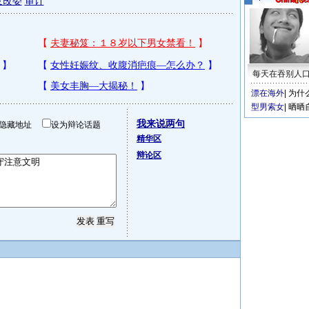
发改委
审计
每天在吞别人
漂在海外
|
为什
型男索女
|
晒晒
我来说两句
隐藏地址
设为辩论话题
精华区
辩论区