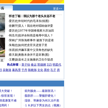
更多>>
·
怀念丁聪：我以为那个老头永远不老
·
爱历史
|
年轻时代的毛泽东(组图)
·
曾鹏宇
|
雷人！我在绝对唱响做评委
·
爱历史
|
1977年华国锋视察大庆油田
·
韩浩月
|
批评余秋雨是侮辱中国人？
接触
·
荣林
|
广州珠海桥事件:被推下的是谁
·
朱顺忠
|
如何把贪官关进笼子里
·
张原
|
杭州飙车案中父亲角色的缺失
·
蔡天新
|
奥数本身并不是坏事(图)
·
王攀
|
副县长之女施暴的卫生巾疑虑
车底
热点标签：
章子怡
春运
郭德纲
315
明星代
烈
吴敬琏
暴风雪
于丹
陈晓旭
文化
票价
孔子
房