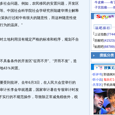
社会问题。例如，农民移民的安置问题，开发区
等。中国社会科学院社会学研究所陆建华博士解释
政策执行过程中有很大的随意性，而这种随意性使
行为的温床。”
说 吧 排 行
上证指数
(7744
土地利用没有规定严格的标准和程序，规划不合
苏醒吧
(41523)
贴图吧
(68789)
搜狐分类
备条件的开发区“征而不开”、“开而不发”，造
地43％闲置。
·
听评书
|
郭德纲
·
听小说
|
鬼吹灯1
受到批评。去年6月3日，在人民大会堂举行的
·
共享区
|
手机病
审计长李金华就透露，国家审计暑在专项审计时发
制下实行的不规范操作，导致除正常减免税收外，税