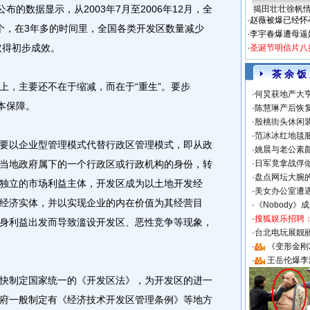
的数据显示，从2003年7月至2006年12月，全
揭田壮壮徐帆
·
赵薇被爆已经怀
68个，在3年多的时间里，全国各类开发区数量减少
·
李宇春爆遭母逼
取得初步成效。
·
圣诞节明信片八
茶 余 饭
，主要还不在于缩减，而在于“重生”。要步
·
何炅获地产大亨
本保障。
·
陈慧琳产后恢复
·
殷桃街头休闲装
·
范冰冰红地毯
以企业型管理模式代替行政区管理模式，即从政
·
姚晨与老公素
当地政府属下的一个行政区或行政机构的身份，转
·
日军竟拿战俘
·
盘点网坛大腕
独立的市场利益主体，开发区成为以土地开发经
·
美女办公室遭
经济实体，并以实现企业的内在价值为其经营目
·
《Nobody》
·
搜狐娱乐招聘
身利益出发而导致滥设开发区、恶性竞争等现象，
·
台北电玩展靓丽S
·
《变形金刚
·
王岳伦爆李
制定国家统一的《开发区法》，为开发区的进一
府一般制定有《经济技术开发区管理条例》等地方