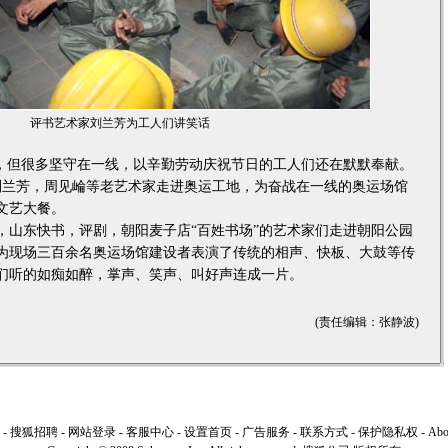
评书艺术家刘兰芳为工人们讲笑话
但很多坚守在一线，以辛勤劳动庆祝节日的工人们还在默默奉献。
晚，刘兰芳，周见崘等老艺术家走进奥运工地，为奋战在一线的奥运场馆
文艺大餐。
东快书，评剧，朝阳麦子店“百姓书场”的艺术家们走进朝阳公园
为现场三百余名奥运场馆建设者表演了传统的相声、快板、大鼓等传
们听的如痴如醉，掌声、笑声、叫好声连成一片。
(责任编辑：张静波)
-
搜狐招聘
-
网站登录
-
客服中心
-
设置首页
-
广告服务
-
联系方式
-
保护隐私权
-
Ab