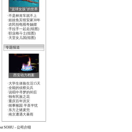
"篮球女孩"的世界
·
不是林肯车就不上
·
娃娃鱼宾馆安家30年
·
农民拍电视夸妯娌
·
手拉手一起走(组图)
·
职业格斗士(组图)
·
天堂女儿国(组图)
专题报道
西安动力档案
·
大学生体验生活15天
·
全能的侦察尖兵
·
说唱中寻梦的80后
·
独有民族之花
·
重庆百年洪灾
·
闹事猴园 半喜半忧
·
东方之猪麦兜
·
南京遭遇大暴雨
out SOHU
-
公司介绍