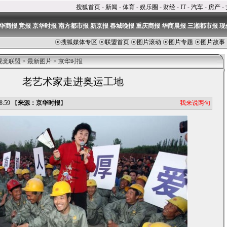
搜狐首页
-
新闻
-
体育
-
娱乐圈
-
财经
-
IT
-
汽车
-
房产
-
华商报
竞报
京华时报
南方都市报
新京报
春城晚报
重庆商报
华商晨报
三湘都市报
现
☉
搜狐媒体专区
☉
联盟首页
☉
图片滚动
☉
图片专题
☉
图片故事
视觉联盟
>
最新图片
>
京华时报
老艺术家走进奥运工地
我来说两句
:59 【
来源：京华时报
】