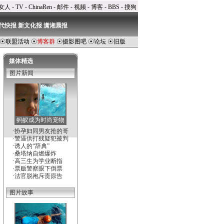
女人
-
TV
-
ChinaRen
-
邮件
-
视频
-
博客
-
BBS
-
搜狗
代快报
新文化报
潇湘晨报
☉
联盟活动
☉
博客群
☉
摄影图吧
☉
论坛
☉
旧版
媒体精选
图片新闻
蚂蚁成为时尚宠物
·
扮孕妇同男友抢的哥
·
警逼供打残疑犯被判
·
诱人的“辞典”
·
桑塔纳自燃爆炸
·
高三生为学业断指
·
票贩警察眼下倒票
·
法官脱袍斥责原告
图片故事