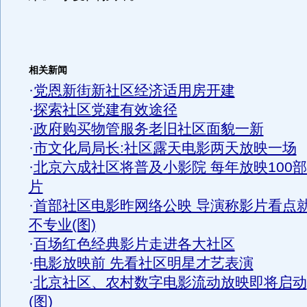
相关新闻
·
党恩新街新社区经济适用房开建
·
探索社区党建有效途径
·
政府购买物管服务老旧社区面貌一新
·
市文化局局长:社区露天电影两天放映一场
·
北京六成社区将普及小影院 每年放映100
片
·
首部社区电影昨网络公映 导演称影片看点
不专业(图)
·
百场红色经典影片走进各大社区
·
电影放映前 先看社区明星才艺表演
·
北京社区、农村数字电影流动放映即将启动
(图)