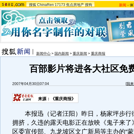
搜狐
ChinaRen
17173
焦点房地产
搜狗
新闻
-
体
新闻中心
>
国内新闻
>
重庆新闻
>
重庆商报
百部影片将进各大社区免
2007年04月30日07:04
[
我来
来源：《重庆商报》
本报迅（记者汪阳）昨日，杨家坪步行
拥挤，久违的露天电影正在放映《鬼子来了
区委宣传部、九龙坡区文广新局等主办的“