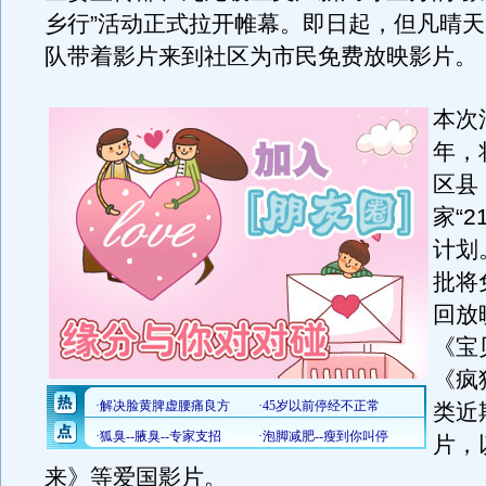
乡行”活动正式拉开帷幕。即日起，但凡晴
队带着影片来到社区为市民免费放映影片。
本次
年，
区县
家“2
计划
批将
回放
《宝
《疯
类近
片，
来》等爱国影片。