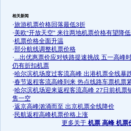
相关新闻
·
旅游机票价格回落最低3折
·
美欧“开放天空” 来往两地机票价格有望降低
·
机票价格全面升温
·
部分航线调整机票价格
·
...出优惠票价应对铁路提速挑战 五一高峰
仍有折扣机票
·
哈尔滨机场度过客流高峰 出港机票全线暴
·
春节返程客流高峰到来 热点线路车票机票
·
哈尔滨机场迎来返程客流高峰 27日前机票
售一空
·
返京高峰汹涌而至 出京机票全线降价
·
民航返程高峰机票价格上涨
更多关于
机票 高峰 机票