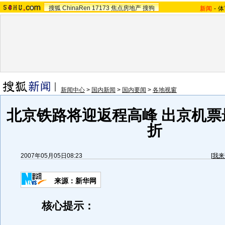
搜狐
ChinaRen
17173
焦点房地产
搜狗
新闻
-
体
新闻中心
>
国内新闻
>
国内要闻
>
各地视窗
北京铁路将迎返程高峰 出京机票最
折
2007年05月05日08:23
[
我来
来源：新华网
核心提示：