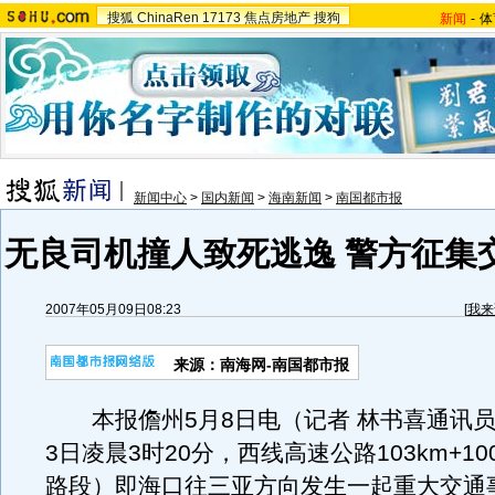
搜狐
ChinaRen
17173
焦点房地产
搜狗
新闻
-
体
新闻中心
>
国内新闻
>
海南新闻
>
南国都市报
无良司机撞人致死逃逸 警方征集
2007年05月09日08:23
[
我来
来源：南海网-南国都市报
本报儋州5月8日电（记者 林书喜通讯员
3日凌晨3时20分，西线高速公路103km+1
路段）即海口往三亚方向发生一起重大交通