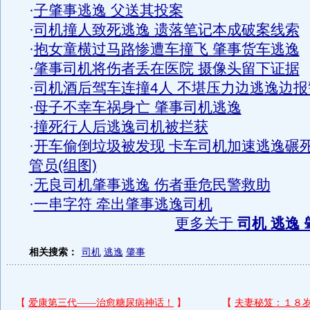
·
子肇事逃逸 父送其投案
·
司机撞人致死逃逸 遗落笔记本成破案线索
·
抱女童横过马路惨遭车撞飞 肇事货车逃逸
·
肇事司机将伤者丢在医院 摄像头留下证据
·
司机酒后驾车连撞4人 不堪压力边逃逸边报
·
母子不幸车祸身亡 肇事司机逃逸
·
撞死行人后逃逸司机被拦获
·
开车偷倒垃圾被发现 卡车司机加速逃逸碾
管员(组图)
·
无良司机肇事逃逸 伤者垂危民警救助
·
一串字符 牵出肇事逃逸司机
更多关于
司机 逃逸 
相关搜索：
司机
逃逸
肇事