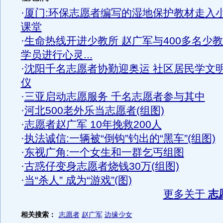
·
厦门:环保志愿者编写的湿地保护教材走入
课堂
·
生命热线开进少教所 赵广军与400多名少
学员进行心灵...
·
沈阳千名志愿者协勤迎奥运 社区居民学文
仪
·
三亚启动志愿服务 千名志愿者参与其中
·
河北500老外乐当志愿者(组图)
·
志愿者赵广军 10年挽救200人
·
执法诚信:一辆被“倒钩”钓出的“黑车”(组图)
·
东视广角:一个女生和一群乞丐组图
·
古惑仔变身志愿者烧钱30万(组图)
·
当“杀人” 成为“游戏”(图)
更多关于
志
相关搜索：
志愿者
赵广军
边缘少女