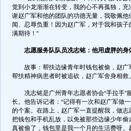
觉到小龙渐渐在转变，我的心不再孤独，充
谢赵广军和他的团队的功德无量，我敬佩他
闻、忍辱负重！因为赵广军，对于我和孩子
满期待！”
志愿服务队队员冼志铭：他用虚胖的身
故事：帮扶边缘青年时钱包被偷，赵广
帮扶精神病患者时被追砍，赵广军舍身相救
冼志铭是广州青年志愿者协会“手拉手”
长。他告诉记者：“记得有一次和赵广军做
的个案。在路上，赵广军一直提醒我，做志
把钱包和手机乱放，以免被那些边缘少年偷
真被偷了，钱包里是我一个月的生活费呀。