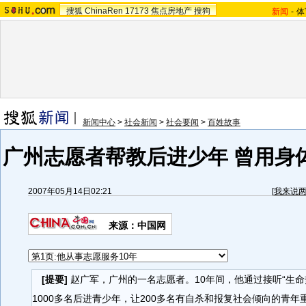
搜狐
ChinaRen
17173
焦点房地产
搜狗
新闻
-
体
新闻中心
>
社会新闻
>
社会要闻
>
百姓故事
广州志愿者帮教后进少年 曾用身
2007年05月14日02:21
[
我来说
来源：中国网
[提要]
赵广军，广州的一名志愿者。10年间，他通过接听“生命
1000多名后进青少年，让200多名有自杀和报复社会倾向的青