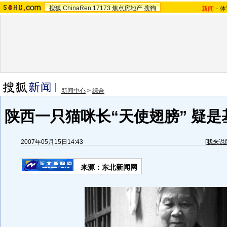
搜狐
ChinaRen
17173
焦点房地产
搜狗
新闻
-
体
新闻中心
>
综合
陕西一只猫咪长“天使翅膀” 疑是
2007年05月15日14:43
[
我来说
来源：东北新闻网