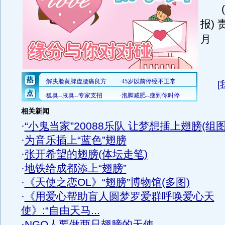
(华
报)
月
[
相关新闻
·
“小鬼当家”20088乐队 让梦想插上翅膀(组图
·
为音乐插上“蓝色”翅膀
·
张开希望的翅膀(体坛走笔)
·
地铁给成都添上“翅膀”
·
《天使之恋OL》“翅膀”博物馆(多图)
·
《用爱心帮助盲人圆梦罗爱群呼唤爱心天
使》:“自由天马...
·
NGO人要做两只翅膀的天使