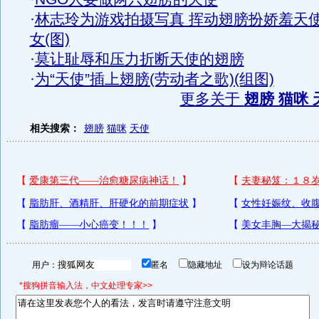
·
林志玲为游戏拍摄写真 挥动翅膀扮娇羞天
女(图)
·
莫让耻辱和压力折断天使的翅膀
·
为“天使”插上翅膀(劳动者之歌)(组图)
更多关于
翅膀 猫咪 
相关搜索：
翅膀
猫咪
天使
用户：
匿名
隐藏地址
设为辩论话题
*搜狗拼音输入法，中文处理专家>>