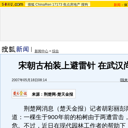
搜狐
ChinaRen
17173
焦点房地产
搜狗
新闻
-
体
新闻中心
>
综合
宋朝古柏装上避雷针 在武汉
2007年05月18日08:14
[
我来
来源：荆楚网-楚天金报
荆楚网消息（楚天金报）记者胡彩丽彭
道：一棵生于900年前的柏树由于两遭雷击
危。不过，近日在现代园林工作者的帮助下