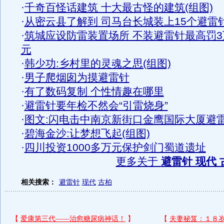
·
千奇百怪话建筑 十大最古怪的建筑(组图)
·
从密云县了解到 司马台长城装上15个避雷
·
筑城应设防雷装置场所 不装避雷针最高罚3
元
·
韩少功:乡村里的灵魂之思(组图)
·
男子爬烟囱为摸避雷针
·
有了数码复制 个性情趣在哪里
·
避雷针要年检不然会“引雷烧身”
·
图文:闪电击中南京新街口金鹰国际大厦避
·
碧海金沙:让梦想飞起(组图)
·
四川投资1000多万元保护剑门蜀道遗址
更多关于
避雷针 现代 
相关搜索：
避雷针
现代
古柏