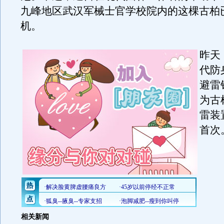
九峰地区武汉军械士官学校院内的这棵古柏
机。
昨天
代防
避雷
为古
雷装
首次
相关新闻