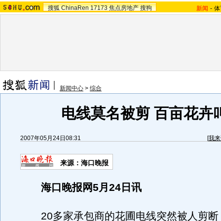
搜狐
ChinaRen
17173
焦点房地产
搜狗
新闻
-
体
新闻中心
>
综合
电线莫名被剪 百亩花卉
2007年05月24日08:31
[
我来
来源：海口晚报
海口晚报网5月24日讯
20多家承包商的花圃电线突然被人剪断，