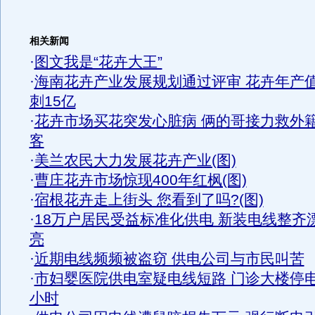
相关新闻
·
图文我是“花卉大王”
·
海南花卉产业发展规划通过评审 花卉年产
刺15亿
·
花卉市场买花突发心脏病 俩的哥接力救外
客
·
美兰农民大力发展花卉产业(图)
·
曹庄花卉市场惊现400年红枫(图)
·
宿根花卉走上街头 您看到了吗?(图)
·
18万户居民受益标准化供电 新装电线整齐
亮
·
近期电线频频被盗窃 供电公司与市民叫苦
·
市妇婴医院供电室疑电线短路 门诊大楼停
小时