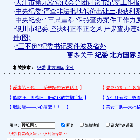
·
天津市第九次党代会分团讨论市纪委工作报
·
中央纪委:严查非法批地低价出让土地获利
·
中央纪委: “三只重拳”保持查办案件工作力
·
银川市纪委:坚决纠正不正之风 严肃查办违
件(图)
·
“三不倒”纪委书记案件波及省外
更多关于
纪委 北方国际 
相关搜索：
纪委
北方国际
案件
用户：
匿名
隐藏地址
设为辩论话题
*搜狗拼音输入法，中文处理专家>>