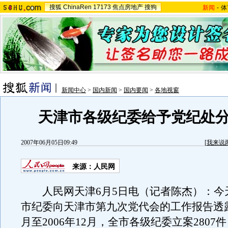
搜狐
ChinaRen
17173
焦点房地产
搜狗
新闻
-
体
新闻中心
>
国内新闻
>
国内要闻
>
各地视窗
天津市各级纪委给予党纪处分2
2007年06月05日09:49
[
我来说
来源：人民网
人民网天津6月5日电（记者陈杰）：今
市纪委向天津市第九次党代会的工作报告透露，
月至2006年12月，全市各级纪委立案2807件