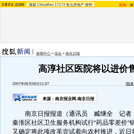
搜狐
ChinaRen
17173
焦点房地产
搜狗
新闻
-
体
新闻中心
>
综合
>
南京日报
高淳社区医院将以进价
2007年06月06日11:07
[
我来
来源：南京报业网-南京日报
南京日报报道（通讯员 臧继全 记者
秦淮区社区卫生服务机构试行“药品零差价”
又确定将此项改革尝试着向农村推进，近日