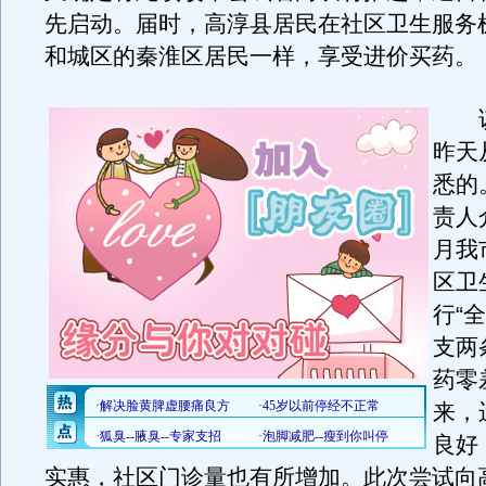
先启动。届时，高淳县居民在社区卫生服务
和城区的秦淮区居民一样，享受进价买药。
该
昨天
悉的
责人
月我
区卫
行“
支两
药零
来，
良好
实惠，社区门诊量也有所增加。此次尝试向