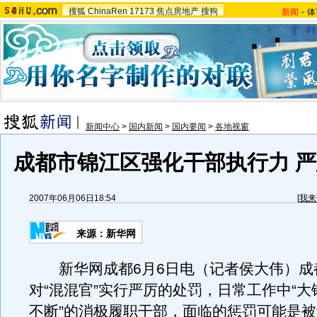
搜狐
ChinaRen
17173
焦点房地产
搜狗
新闻
-
体
新闻中心
>
国内新闻
>
国内要闻
>
各地视窗
成都市锦江区强化干部执行力 严
2007年06月06日18:54
[
我来
来源：新华网
新华网成都6月6日电（记者侯大伟）成
对“混混官”实行严厉的处罚，日常工作中“
不断”的消极履职干部，面临的惩罚可能是