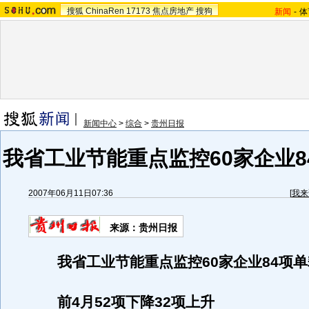
搜狐
ChinaRen
17173
焦点房地产
搜狗
新闻
-
体
新闻中心
>
综合
>
贵州日报
我省工业节能重点监控60家企业8
2007年06月11日07:36
[
我来
来源：贵州日报
我省工业节能重点监控60家企业84项
前4月52项下降32项上升