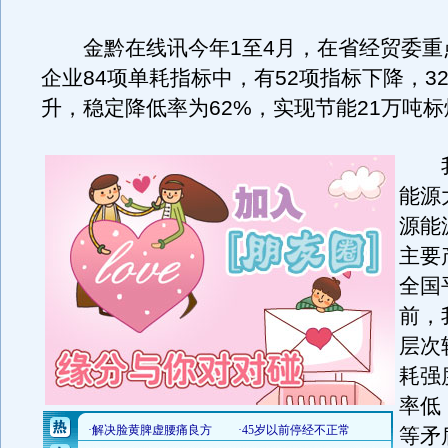
金黔在线讯今年1至4月，在省经贸委重点
企业84项单耗指标中，有52项指标下降，3
升，稳定降低率为62%，实现节能21万吨标
我
能源
源能
主要
全国
前，
层次
耗强
率低
等矛