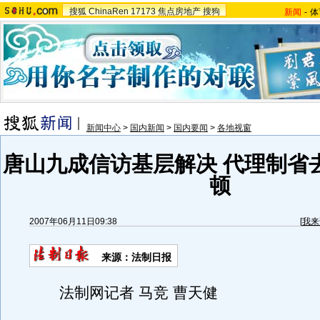
搜狐
ChinaRen
17173
焦点房地产
搜狗
新闻
-
体
新闻中心
>
国内新闻
>
国内要闻
>
各地视窗
唐山九成信访基层解决 代理制省
顿
2007年06月11日09:38
[
我来
来源：法制日报
法制网记者 马竞 曹天健