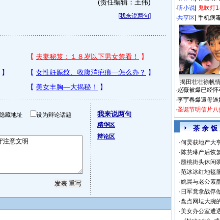
(责任编辑：王伟)
·
听小说
|
鬼吹灯1
[
我来说两句
]
·
共享区
|
手机病
揭田壮壮徐帆
·
赵薇被爆已经怀
·
李宇春爆遭母逼
·
圣诞节明信片八
我来说两句
隐藏地址
设为辩论话题
精华区
茶 余 饭
辩论区
·
何炅获地产大亨
·
陈慧琳产后恢复
·
殷桃街头休闲装
·
范冰冰红地毯
·
姚晨与老公素
·
日军竟拿战俘
·
盘点网坛大腕
·
美女办公室遭