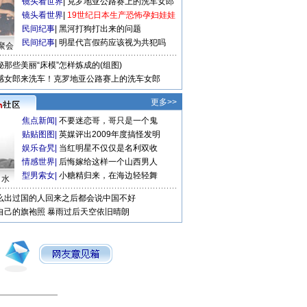
镜头看世界
|
克罗地亚公路赛上的洗车女郎
镜头看世界
|
19世纪日本生产恐怖孕妇娃娃
民间纪事
|
黑河打狗打出来的问题
民间纪事
|
明星代言假药应该视为共犯吗
聚会
秘那些美丽“床模”怎样炼成的(组图)
感女郎来洗车！克罗地亚公路赛上的洗车女郎
更多>>
焦点新闻
|
不要迷恋哥，哥只是一个鬼
贴贴图图
|
英媒评出2009年度搞怪发明
娱乐旮旯
|
当红明星不仅仅是名利双收
情感世界
|
后悔嫁给这样一个山西男人
型男索女
|
小糖精归来，在海边轻轻舞
口水
么出过国的人回来之后都会说中国不好
自己的旗袍照
暴雨过后天空依旧晴朗