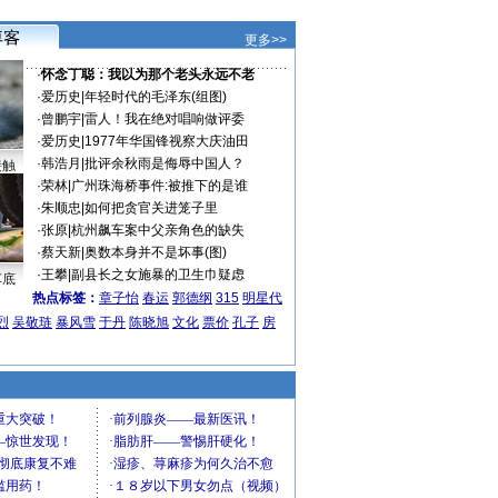
更多>>
·
怀念丁聪：我以为那个老头永远不老
·
爱历史
|
年轻时代的毛泽东(组图)
·
曾鹏宇
|
雷人！我在绝对唱响做评委
·
爱历史
|
1977年华国锋视察大庆油田
·
韩浩月
|
批评余秋雨是侮辱中国人？
接触
·
荣林
|
广州珠海桥事件:被推下的是谁
·
朱顺忠
|
如何把贪官关进笼子里
·
张原
|
杭州飙车案中父亲角色的缺失
·
蔡天新
|
奥数本身并不是坏事(图)
·
王攀
|
副县长之女施暴的卫生巾疑虑
车底
热点标签：
章子怡
春运
郭德纲
315
明星代
烈
吴敬琏
暴风雪
于丹
陈晓旭
文化
票价
孔子
房