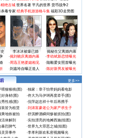
-精绝古城
世界名著
平凡的世界
货币战争2
毒杀毒专家
经典手机游游格斗集
福彩3D走势图
情史
李冰冰被爆已婚
揭秘生父离婚内幕
孕
·
揭刘晓庆离婚内幕
·
李幼斌新恋情曝光
婚
·
周迅王艳婆媳相见
·
陆毅爱女照首曝光
折
·
刘嘉玲自曝正造人
·
陈好新男友被曝光
 后
更多>>
喂猕猴桃(图)
·
独家：章子怡带妈妈看电影
好身材(图)
·
佟大为马伊琍再度牵手(图)
秀性感(图)
·
倪萍赵忠祥十年后再携手
服装皆为租赁
·
刘涛富豪老公为家产求生子
颜乘地铁被拍
·
舒淇醉酒瞬间惨被抓拍(图)
做活体解剖
·
实拍漂亮的地摊西施(组图)
的暴烈脾气
·
世界九大罪恶之城(组图)
遇灵异事件
·
李孝利新欢私密视频曝光