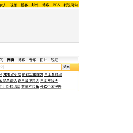
女人
-
视频
-
播客
-
邮件
-
博客
-
BBS
-
我说两句
闻
网页
博客
音乐
图片
说吧
长
邓玉娇失踪
朝鲜军事演习
日本兵赎罪
改温总讲话
夏日减肥秘方
日本瘦脸法
中共卧底结局
慈禧不快乐
侵略中国报告