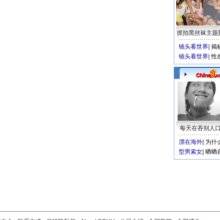
抓拍黑丝袜主题
镜头看世界
|
揭
镜头看世界
|
性
每天在吞别人
漂在海外
|
为什
型男索女
|
晒晒