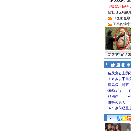
·
《Nobody》
·
搜狐娱乐招聘
·
台北电玩展靓丽S
·
《变形金刚
·
王岳伦爆李
新版“西游”绝
健 康 指 南