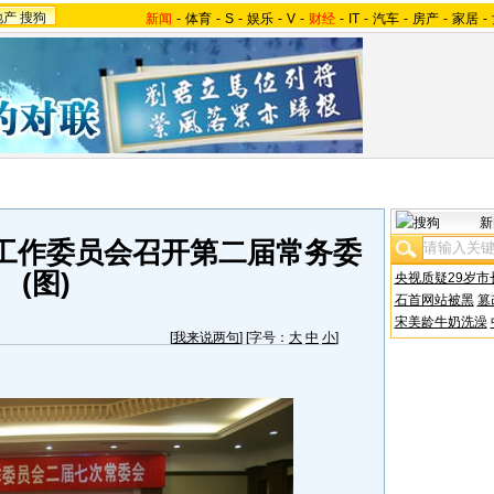
地产
搜狗
新闻
-
体育
-
S
-
娱乐
-
V
-
财经
-
IT
-
汽车
-
房产
-
家居
-
新
工作委员会召开第二届常务委
(图)
央视质疑29岁市
石首网站被黑
篡
宋美龄牛奶洗澡
[
我来说两句
] [字号：
大
中
小
]