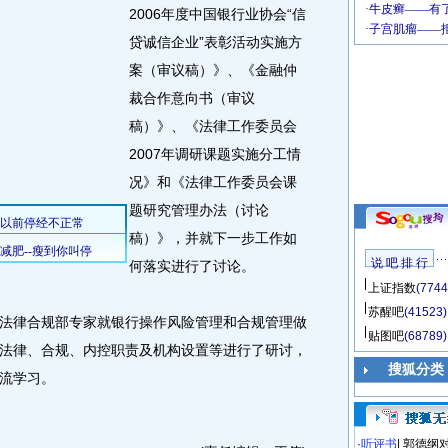
2006年度中国银行业协会“信
贷诚信企业”表彰活动实施方
案（审议稿）》、《金融仲
裁合作意向书（审议
稿）》、《法律工作委员会
2007年调研课题实施分工情
况》和《法律工作委员会课
题研究管理办法（讨论
稿）》，并就下一步工作如
说 吧 排 行
何落实进行了讨论。
上证指数
(7744
苏醒吧
(41523)
律合规部专家就银行操作风险管理和合规管理做
贴图吧
(68789)
法律、合规、内控职责及机构设置等进行了研讨，
搜狐分类
流学习。
·
听评书
|
郭德纲