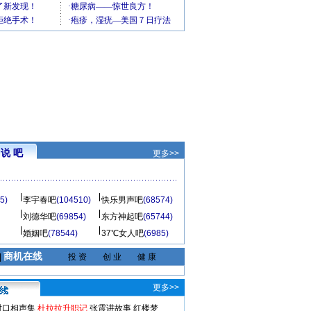
说 吧
更多>>
5)
李宇春吧
(104510)
快乐男声吧
(68574)
刘德华吧
(69854)
东方神起吧
(65744)
婚姻吧
(78544)
37℃女人吧
(6985)
商机在线
|
投 资
创 业
健 康
更多>>
对口相声集
杜拉拉升职记
张震讲故事
红楼梦