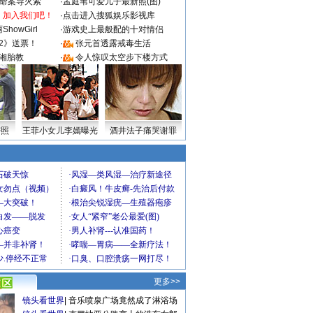
成命案导火索
·
孟庭苇可爱儿子最新照(图)
：加入我们吧！
·
点击进入搜狐娱乐影视库
howGirl
·
游戏史上最般配的十对情侣
2》送票！
·
张元首透露戒毒生活
湘胎教
·
令人惊叹太空步下楼方式
密照
王菲小女儿李嫣曝光
酒井法子痛哭谢罪
更多>>
镜头看世界
|
音乐喷泉广场竟然成了淋浴场